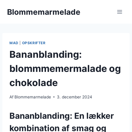
Fortsæt
Blommemarmelade
til
indhold
MAD
|
OPSKRIFTER
Bananblanding:
blommmemermalade og
chokolade
Af
Blommemarmelade
3. december 2024
Bananblanding: En lækker
kombination af smag og