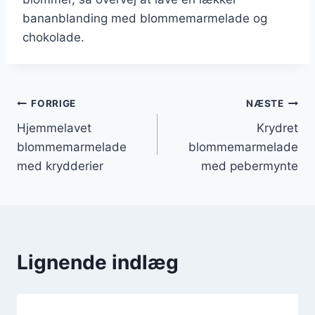
bananblanding med blommemarmelade og
chokolade.
Indlægsnavigation
FORRIGE
NÆSTE
Hjemmelavet
Krydret
blommemarmelade
blommemarmelade
med krydderier
med pebermynte
Lignende indlæg