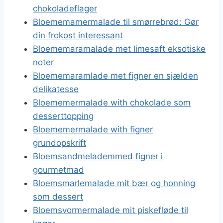
chokoladeflager
Bloememamermalade til smørrebrød: Gør
din frokost interessant
Bloememaramalade met limesaft eksotiske
noter
Bloememaramlade met figner en sjælden
delikatesse
Bloememermalade with chokolade som
desserttopping
Bloememermalade with figner
grundopskrift
Bloemsandmelademmed figner i
gourmetmad
Bloemsmarlemalade mit bær og honning
som dessert
Bloemsvormermalade mit piskefløde til