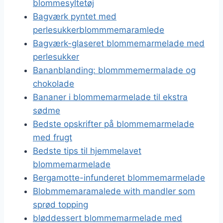
blommesyltetøj
Bagværk pyntet med
perlesukkerblommmemaramlede
Bagværk-glaseret blommemarmelade med
perlesukker
Bananblanding: blommmemermalade og
chokolade
Bananer i blommemarmelade til ekstra
sødme
Bedste opskrifter på blommemarmelade
med frugt
Bedste tips til hjemmelavet
blommemarmelade
Bergamotte-infunderet blommemarmelade
Blobmmemaramalede with mandler som
sprød topping
bløddessert blommemarmelade med