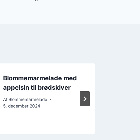
Blommemarmelade med
Blomme
appelsin til brødskiver
sukker
krydder
Af
Blommemarmelade
5. december 2024
Af
Blomme
21. decemb