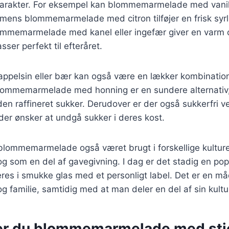
arakter. For eksempel kan blommemarmelade med vanilj
mens blommemarmelade med citron tilføjer en frisk syr
ommemarmelade med kanel eller ingefær giver en varm 
ser perfekt til efteråret.
pelsin eller bær kan også være en lækker kombination, 
lommemarmelade med honning er en sundere alternativ,
en raffineret sukker. Derudover er der også sukkerfri ve
 der ønsker at undgå sukker i deres kost.
 blommemarmelade også været brugt i forskellige kultur
 og som en del af gavegivning. I dag er det stadig en po
es i smukke glas med et personligt label. Det er en må
g familie, samtidig med at man deler en del af sin kultur
er du blommemarmelade med stj