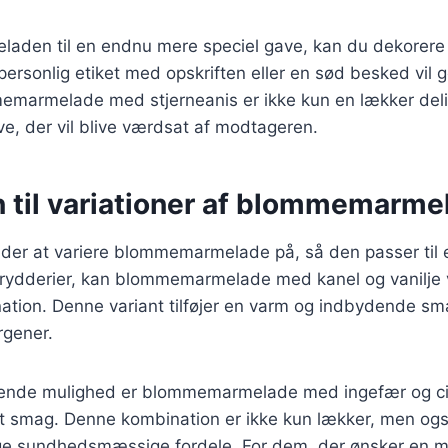
eladen til en endnu mere speciel gave, kan du dekorer
personlig etiket med opskriften eller en sød besked vil
emarmelade med stjerneanis er ikke kun en lækker del
e, der vil blive værdsat af modtageren.
n til variationer af blommemarme
måder at variere blommemarmelade på, så den passer til
krydderier, kan blommemarmelade med kanel og vanilje
ation. Denne variant tilføjer en varm og indbydende sma
rgener.
nde mulighed er blommemarmelade med ingefær og cit
ret smag. Denne kombination er ikke kun lækker, men og
e sundhedsmæssige fordele. For dem, der ønsker en m