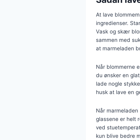
At lave blommema
ingredienser. St
Vask og skær blo
sammen med sukker
at marmeladen b
Når blommerne er 
du ønsker en gla
lade nogle stykk
husk at lave en ge
Når marmeladen er
glassene er helt 
ved stuetemperat
kun blive bedre 