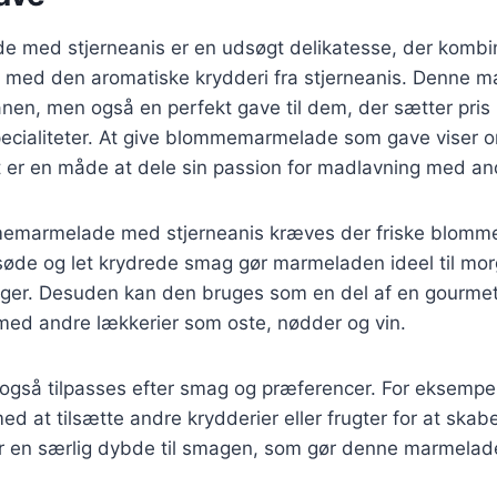
med stjerneanis er en udsøgt delikatesse, der kombi
med den aromatiske krydderi fra stjerneanis. Denne m
anen, men også en perfekt gave til dem, der sætter pris
cialiteter. At give blommemarmelade som gave viser 
et er en måde at dele sin passion for madlavning med an
memarmelade med stjerneanis kræves der friske blomme
 søde og let krydrede smag gør marmeladen ideel til m
 kager. Desuden kan den bruges som en del af en gourme
ed andre lækkerier som oste, nødder og vin.
gså tilpasses efter smag og præferencer. For eksempe
d at tilsætte andre krydderier eller frugter for at skabe
jer en særlig dybde til smagen, som gør denne marmelade 