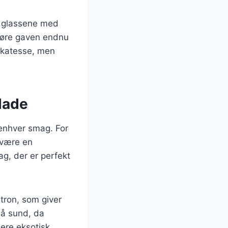
e glassene med
 gøre gaven endnu
ikatesse, men
lade
 enhver smag. For
 være en
g, der er perfekt
ron, som giver
så sund, da
ere eksotisk