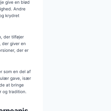
e give en blød
lighed. Andre
og krydret
der tilføjer
 der giver en
rsioner, der er
er som en del af
pulær gave, især
de at bringe
 og tradition.
erneanis