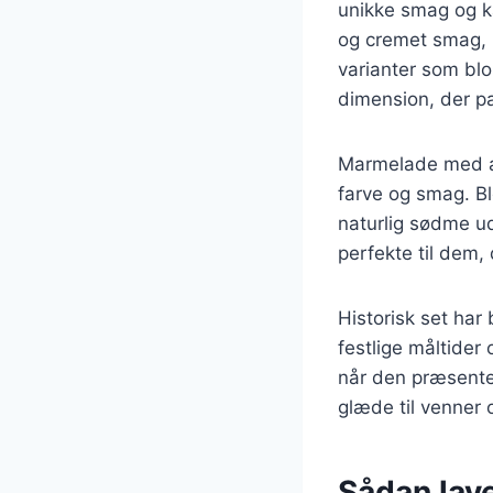
unikke smag og k
og cremet smag, 
varianter som bl
dimension, der pas
Marmelade med ap
farve og smag. B
naturlig sødme ud
perfekte til dem,
Historisk set har
festlige måltider
når den præsenter
glæde til venner o
Sådan lav