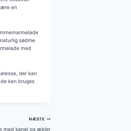
være en
 blommemarmelade
 naturlig sødme
marmelade med
katesse, der kan
lade kan bruges
NÆSTE
 med kanel og æbler