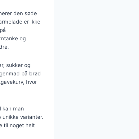
nerer den søde
armelade er ikke
 på
omtanke og
dre.
r, sukker og
orgenmad på brød
tgavekurv, hvor
l kan man
 unikke varianter.
til noget helt