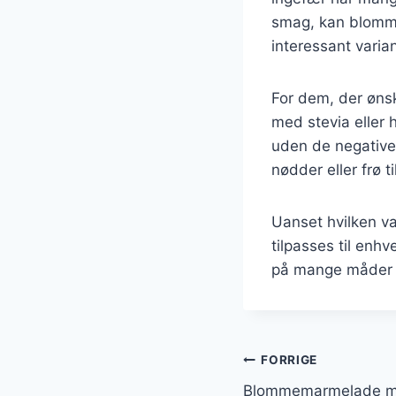
smag, kan blomme
interessant varian
For dem, der øns
med stevia eller 
uden de negative
nødder eller frø t
Uanset hvilken v
tilpasses til en
på mange måder og
Indlægsnavi
FORRIGE
Blommemarmelade med