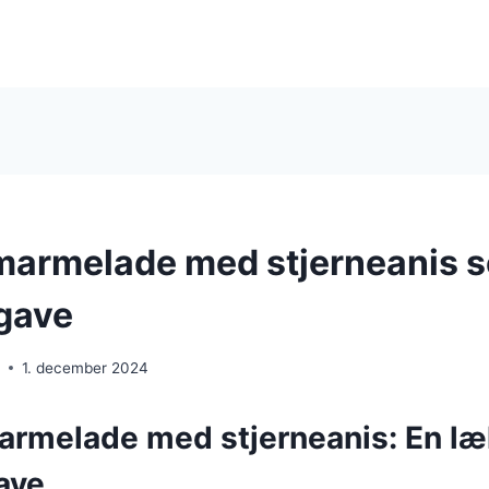
armelade med stjerneanis 
gave
e
1. december 2024
melade med stjerneanis: En læ
ave