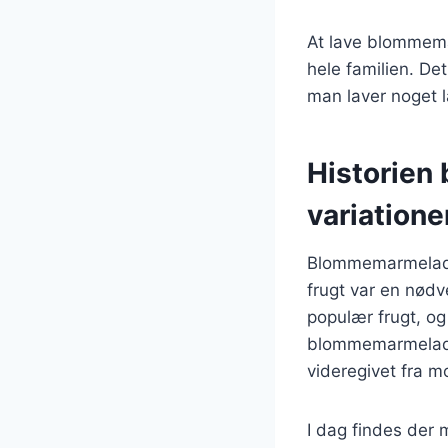
At lave blommema
hele familien. De
man laver noget l
Historien
variatione
Blommemarmelade h
frugt var en nødv
populær frugt, og
blommemarmelade 
videregivet fra mor
I dag findes der