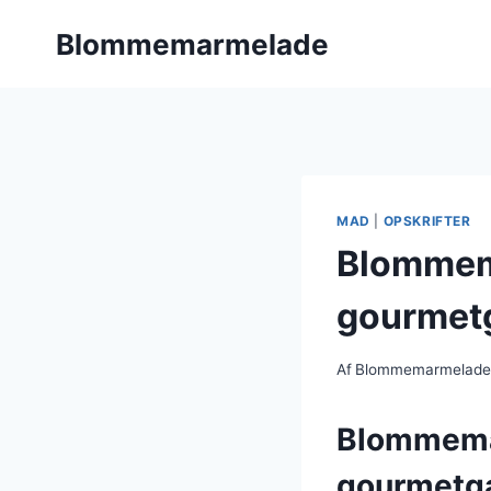
Fortsæt
Blommemarmelade
til
indhold
MAD
|
OPSKRIFTER
Blommem
gourmet
Af
Blommemarmelad
Blommemar
gourmetg