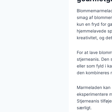
Blommemarmelade 
smag af blommer 
kun en fryd for g
hjemmelavede spe
kreativitet, og d
For at lave blom
stjerneanis. Den
eller som fyld i
den kombineres m
Marmeladen kan o
eksperimentere me
Stjerneanis tilfø
særligt.