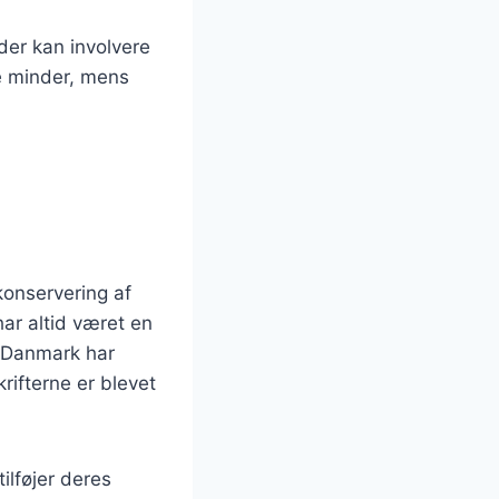
der kan involvere
be minder, mens
konservering af
ar altid været en
I Danmark har
ifterne er blevet
ilføjer deres