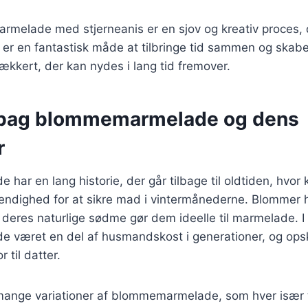
rmelade med stjerneanis er en sjov og kreativ proces, 
t er en fantastisk måde at tilbringe tid sammen og ska
ækkert, der kan nydes i lang tid fremover.
 bag blommemarmelade og dens
r
ar en lang historie, der går tilbage til oldtiden, hvor 
endighed for at sikre mad i vintermånederne. Blommer h
 deres naturlige sødme gør dem ideelle til marmelade. 
været en del af husmandskost i generationer, og opskr
 til datter.
 mange variationer af blommemarmelade, som hver især t