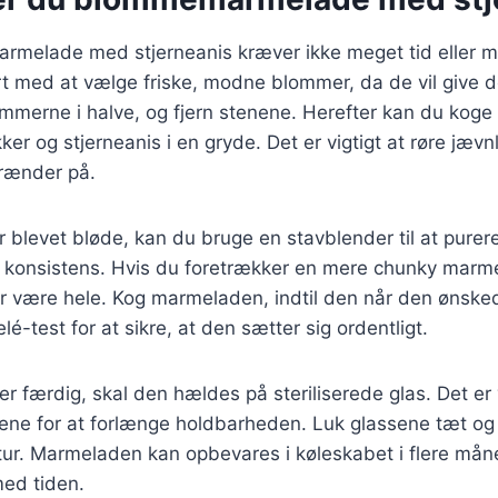
rmelade med stjerneanis kræver ikke meget tid eller 
art med at vælge friske, modne blommer, da de vil give
mmerne i halve, og fjern stenene. Herefter kan du kog
 og stjerneanis i en gryde. Det er vigtigt at røre jævnl
rænder på.
blevet bløde, kan du bruge en stavblender til at purer
t konsistens. Hvis du foretrækker en mere chunky marm
er være hele. Kog marmeladen, indtil den når den ønske
lé-test for at sikre, at den sætter sig ordentligt.
 færdig, skal den hældes på steriliserede glas. Det er vi
rene for at forlænge holdbarheden. Luk glassene tæt og
ur. Marmeladen kan opbevares i køleskabet i flere måne
med tiden.