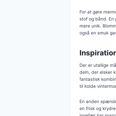
For at gøre marm
stof og bånd. En 
mere unik. Blomm
også en smuk gav
Inspiratio
Der er utallige 
dem, der elsker 
fantastisk kombin
til kolde vintermo
En anden spænde
en frisk og kryd
ingefær har mang