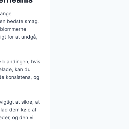
mange
 den bedste smag.
e blommerne
igt for at undgå,
e blandingen, hvis
elade, kan du
de konsistens, og
gtigt at sikre, at
 lad dem køle af
der, og den vil