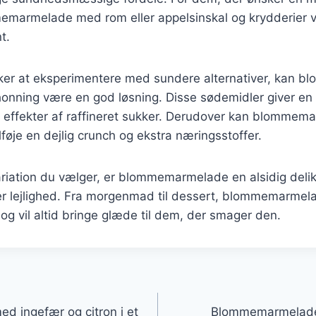
marmelade med rom eller appelsinskal og krydderier 
t.
ker at eksperimentere med sundere alternativer, kan
honning være en god løsning. Disse sødemidler giver en
 effekter af raffineret sukker. Derudover kan blomme
ilføje en dejlig crunch og ekstra næringsstoffer.
ariation du vælger, er blommemarmelade en alsidig deli
hver lejlighed. Fra morgenmad til dessert, blommemarme
 vil altid bringe glæde til dem, der smager den.
gation
 ingefær og citron i et
Blommemarmelade