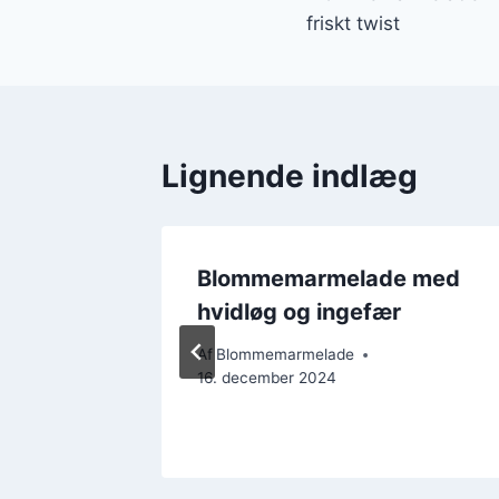
friskt twist
Lignende indlæg
Blommemarmelade med
 og
hvidløg og ingefær
Af
Blommemarmelade
16. december 2024