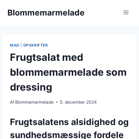
Fortsæt
Blommemarmelade
til
indhold
MAD
|
OPSKRIFTER
Frugtsalat med
blommemarmelade som
dressing
Af
Blommemarmelade
5. december 2024
Frugtsalatens alsidighed og
sundhedsmæssige fordele