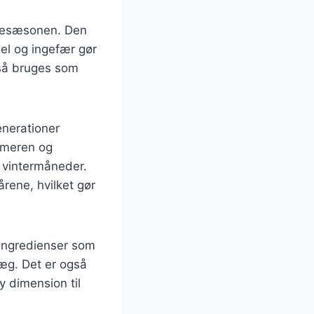
ulesæsonen. Den
el og ingefær gør
gså bruges som
enerationer
mmeren og
 vintermåneder.
rene, hvilket gør
 ingredienser som
ræg. Det er også
y dimension til