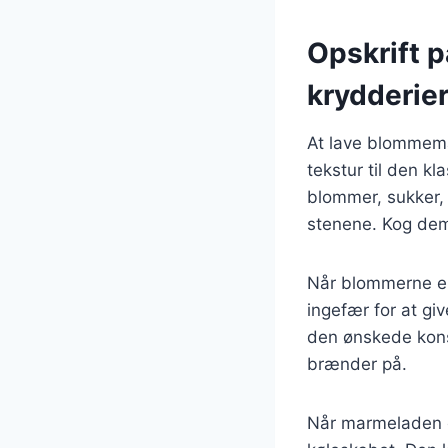
Opskrift 
krydderie
At lave blommema
tekstur til den k
blommer, sukker, 
stenene. Kog dem
Når blommerne er 
ingefær for at gi
den ønskede konsi
brænder på.
Når marmeladen e