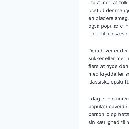
I takt med at fo
opstod der mange 
en blødere smag, 
også populære ing
ideel til julesæso
Derudover er der
sukker eller med 
flere at nyde de
med krydderier s
klassiske opskrift
I dag er blommem
populær gaveidé
personlig og bet
sin kærlighed til