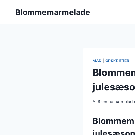
Fortsæt
Blommemarmelade
til
indhold
MAD
|
OPSKRIFTER
Blommema
julesæs
Af
Blommemarmelad
Blommemarm
julesæso