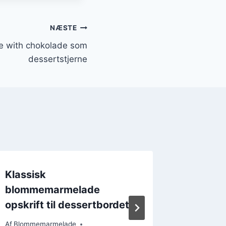
NÆSTE
 with chokolade som
dessertstjerne
Klassisk
Lækker
blommemarmelade
blomm
opskrift til dessertbordet
rom
Af
Blommemarmelade
Af
Blomme