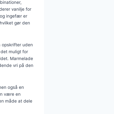
binationer,
rer vanilje for
 og ingefær er
hvilket gør den
 opskrifter uden
det muligt for
oldet. Marmelade
dende vri på den
 men også en
an være en
 en måde at dele