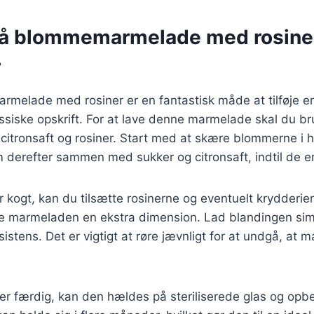
på blommemarmelade med rosine
r
rmelade med rosiner er en fantastisk måde at tilføje 
lassiske opskrift. For at lave denne marmelade skal du br
citronsaft og rosiner. Start med at skære blommerne i h
 derefter sammen med sukker og citronsaft, indtil de e
kogt, kan du tilsætte rosinerne og eventuelt krydderier
ve marmeladen en ekstra dimension. Lad blandingen simr
stens. Det er vigtigt at røre jævnligt for at undgå, at
r færdig, kan den hældes på steriliserede glas og opbe