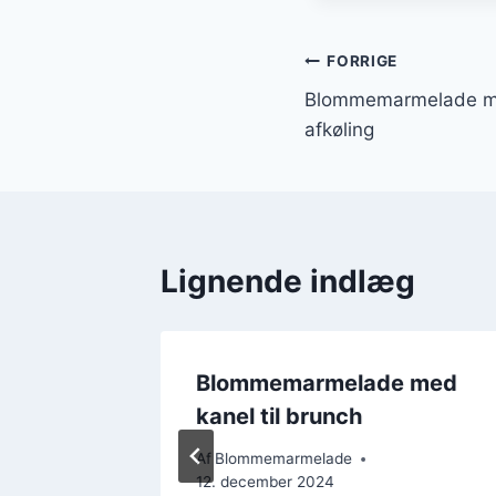
Indlægsnavi
FORRIGE
Blommemarmelade med
afkøling
Lignende indlæg
 med
Blommemarmelade med
ybere
kanel til brunch
Af
Blommemarmelade
12. december 2024