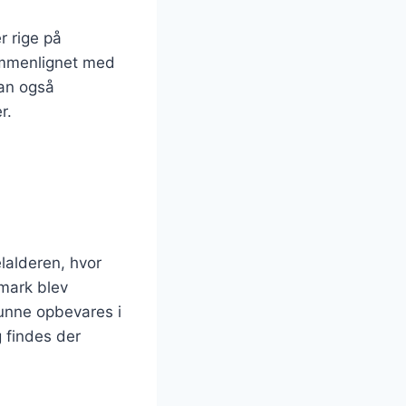
 rige på
sammenlignet med
man også
r.
lalderen, hvor
nmark blev
kunne opbevares i
g findes der