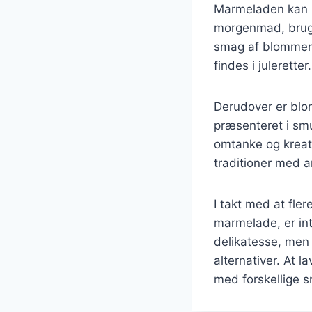
Marmeladen kan b
morgenmad, bruges
smag af blommem
findes i juleretter.
Derudover er bl
præsenteret i sm
omtanke og kreati
traditioner med a
I takt med at fl
marmelade, er in
delikatesse, men
alternativer. At
med forskellige 