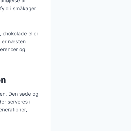
lføjelse til
fyld i småkager
, chokolade eller
e er næsten
ferencer og
en
en. Den søde og
der serveres i
enerationer,