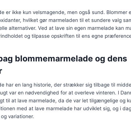
 er ikke kun velsmagende, men også sund. Blommer er
oxidanter, hvilket gør marmeladen til et sundere valg 
le alternativer. Ved at lave sin egen marmelade kan 
rindholdet og tilpasse opskriften til ens egne præference
 bag blommemarmelade og dens
r
ar en lang historie, der strækker sig tilbage til midde
rugt var en nødvendighed for at overleve vinteren. I Da
t til at lave marmelade, da de var let tilgængelige og 
itionen med at lave marmelade har udviklet sig, og i da
 og variationer.