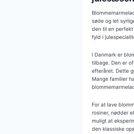
Blommemarmelade 
søde og let syrl
den til en perfe
fyld i julespecial
I Danmark er blo
tilbage. Den er 
efteråret. Dette 
Mange familier ha
blommemarmelade t
For at lave blomm
rosiner, nødder e
muligt at eksperi
den klassiske opsk