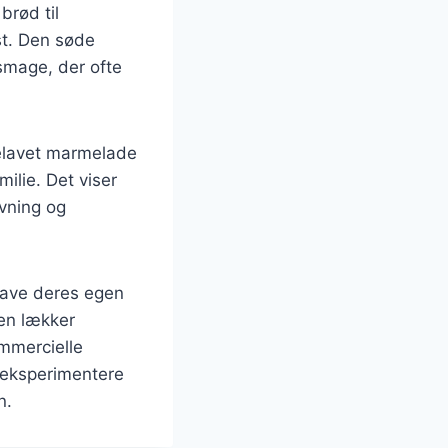
rød til
st. Den søde
mage, der ofte
elavet marmelade
ilie. Det viser
avning og
lave deres egen
en lækker
mmercielle
 eksperimentere
n.