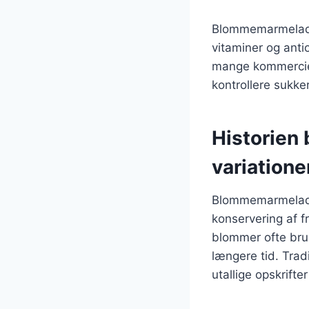
Blommemarmelade
vitaminer og anti
mange kommerciel
kontrollere sukke
Historien
variatione
Blommemarmelade h
konservering af f
blommer ofte brug
længere tid. Trad
utallige opskrifter