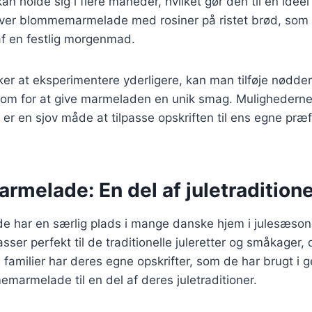
n holde sig i flere måneder, hvilket gør den til en ideel ti
ver blommemarmelade med rosiner på ristet brød, som 
af en festlig morgenmad.
er at eksperimentere yderligere, kan man tilføje nødder
om for at give marmeladen en unik smag. Mulighedern
 er en sjov måde at tilpasse opskriften til ens egne præ
melade: En del af juletradition
har en særlig plads i mange danske hjem i julesæson
ser perfekt til de traditionelle juleretter og småkager, 
familier har deres egne opskrifter, som de har brugt i g
emarmelade til en del af deres juletraditioner.