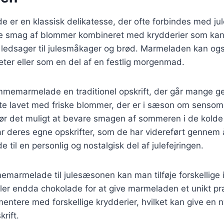
er en klassisk delikatesse, der ofte forbindes med j
ige smag af blommer kombineret med krydderier som kan
kt ledsager til julesmåkager og brød. Marmeladen kan o
iteter eller som en del af en festlig morgenmad.
mmemarmelade en traditionel opskrift, der går mange g
ofte lavet med friske blommer, der er i sæson om senso
gør det muligt at bevare smagen af sommeren i de kolde
r deres egne opskrifter, som de har videreført gennem å
il en personlig og nostalgisk del af julefejringen.
emarmelade til julesæsonen kan man tilføje forskellige
ller endda chokolade for at give marmeladen et unikt p
mentere med forskellige krydderier, hvilket kan give en n
rift.