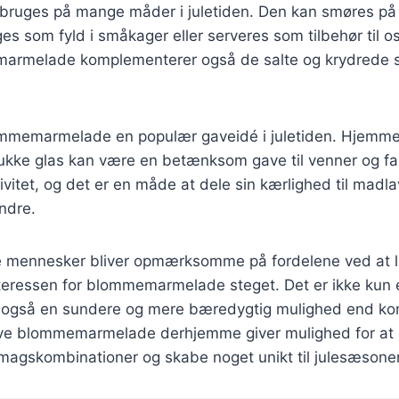
ruges på mange måder i juletiden. Den kan smøres på b
 som fyld i småkager eller serveres som tilbehør til o
armelade komplementerer også de salte og krydrede s
ommemarmelade en populær gaveidé i juletiden. Hjemm
ukke glas kan være en betænksom gave til venner og fam
vitet, og det er en måde at dele sin kærlighed til madl
ndre.
ere mennesker bliver opmærksomme på fordelene ved at 
teressen for blommemarmelade steget. Det er ikke kun 
 også en sundere og mere bæredygtig mulighed end ko
 lave blommemarmelade derhjemme giver mulighed for at
smagskombinationer og skabe noget unikt til julesæsone