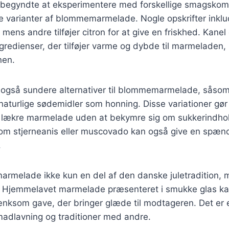
lk begyndte at eksperimentere med forskellige smagskom
varianter af blommemarmelade. Nogle opskrifter inklude
mens andre tilføjer citron for at give en friskhed. Kanel
redienser, der tilføjer varme og dybde til marmeladen, 
nen.
 også sundere alternativer til blommemarmelade, såsom
naturlige sødemidler som honning. Disse variationer gør 
n lækre marmelade uden at bekymre sig om sukkerindh
om stjerneanis eller muscovado kan også give en spæn
.
armelade ikke kun en del af den danske juletradition,
. Hjemmelavet marmelade præsenteret i smukke glas k
ænksom gave, der bringer glæde til modtageren. Det er
 madlavning og traditioner med andre.