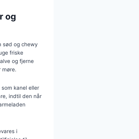
r og
en sød og chewy
uge friske
alve og fjerne
r møre.
 som kanel eller
e, indtil den når
 marmeladen
vares i