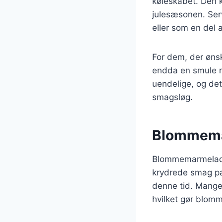
køleskabet. Den ka
julesæsonen. Ser
eller som en del 
For dem, der ønsk
endda en smule r
uendelige, og det
smagsløg.
Blommemar
Blommemarmelade 
krydrede smag pas
denne tid. Mange 
hvilket gør blomm