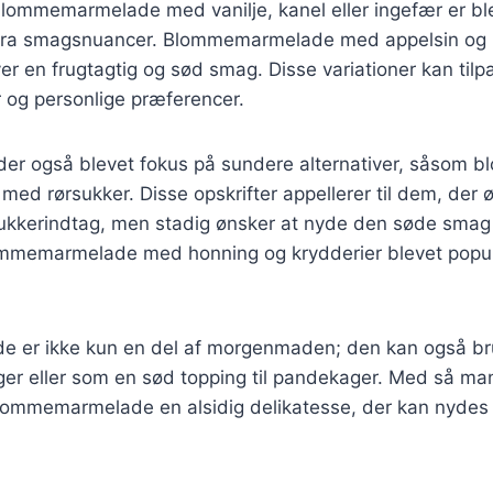
blommemarmelade med vanilje, kanel eller ingefær er bl
kstra smagsnuancer. Blommemarmelade med appelsin og
ver en frugtagtig og sød smag. Disse variationer kan tilp
 og personlige præferencer.
r der også blevet fokus på sundere alternativer, såso
 med rørsukker. Disse opskrifter appellerer til dem, der 
ukkerindtag, men stadig ønsker at nyde den søde smag
ommemarmelade med honning og krydderier blevet popu
 er ikke kun en del af morgenmaden; den kan også br
er eller som en sød topping til pandekager. Med så man
lommemarmelade en alsidig delikatesse, der kan nyde