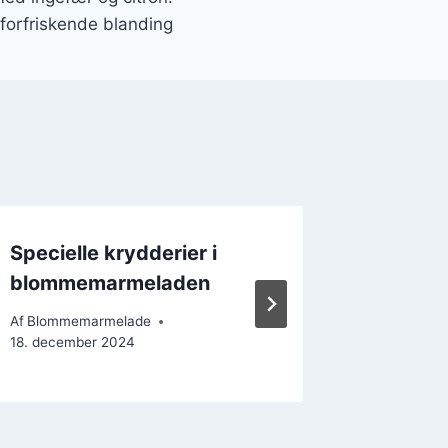
forfriskende blanding
Specielle krydderier i
Blomme
blommemarmeladen
sandwi
Af
Blommemarmelade
Af
Blomme
18. december 2024
15. decem