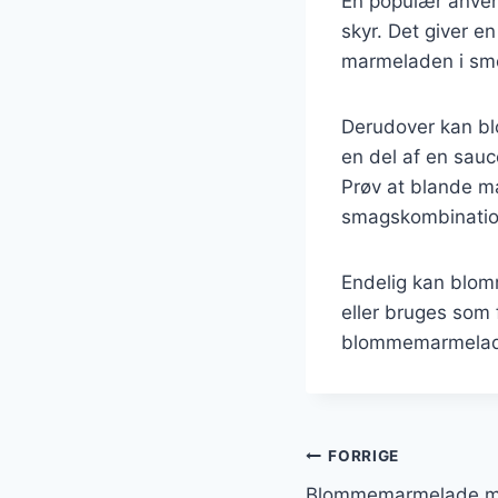
En populær anven
skyr. Det giver 
marmeladen i smoo
Derudover kan bl
en del af en sau
Prøv at blande m
smagskombinatio
Endelig kan blom
eller bruges som 
blommemarmelade me
Indlægsnavi
FORRIGE
Blommemarmelade me