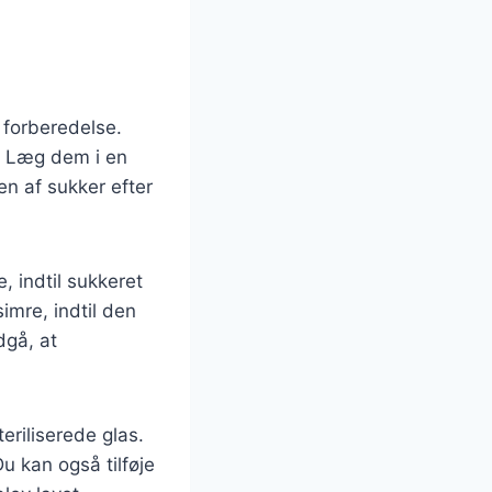
 forberedelse.
. Læg dem i en
n af sukker efter
 indtil sukkeret
imre, indtil den
dgå, at
riliserede glas.
u kan også tilføje