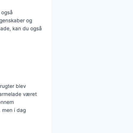
 også
egenskaber og
lade, kan du også
rugter blev
marmelade været
gennem
, men i dag