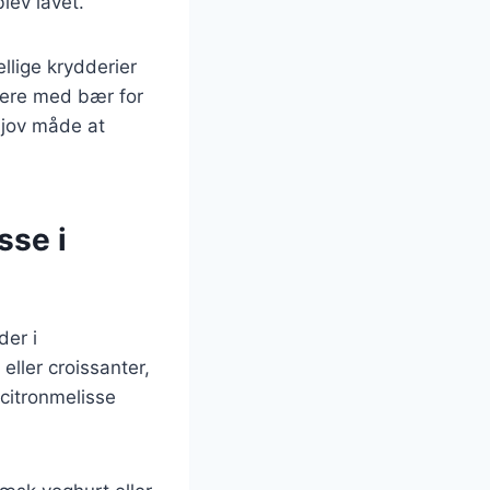
lev lavet.
llige krydderier
inere med bær for
sjov måde at
sse i
er i
ller croissanter,
citronmelisse