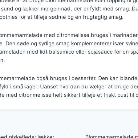
delse er at bruge blommemarmelade som topping til gr
en sund og lækker morgenmad, der er fyldt med smag. D
thies for at tilføje sødme og en frugtagtig smag.
ommemarmelade med citronmelisse bruges i marinader t
ce. Den søde og syrlige smag komplementerer især svine
armeladen med lidt balsamico eller sojasauce for en 
n.
memarmelade også bruges i desserter. Den kan blande
fyld i småkager. Uanset hvordan du vælger at bruge den
d citronmelisse helt sikkert tilføje et friskt pust til d
gation
d piskefløde: lækker
Blommemarmelade me