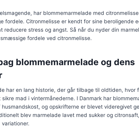
velsmagende, har blommemarmelade med citronmelisse
fordele. Citronmelisse er kendt for sine beroligende 
t reducere stress og angst. Så når du nyder din marme
mæssige fordele ved citronmelisse.
 bag blommemarmelade og dens
r
ar en lang historie, der går tilbage til oldtiden, hvor f
at sikre mad i vintermånederne. I Danmark har blomme
f husmandskost, og opskrifterne er blevet videregivet 
ditionelt blev marmelade lavet med sukker og citronsaft
variationer.