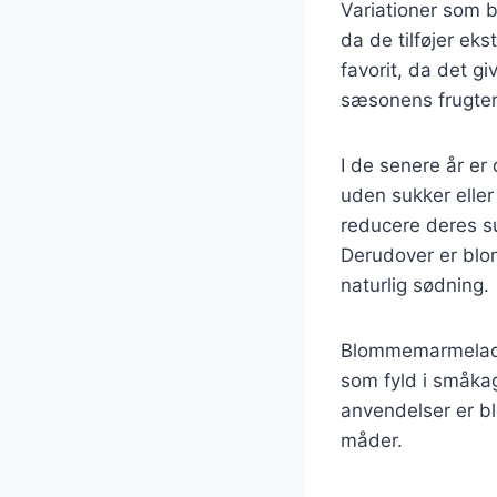
Variationer som 
da de tilføjer e
favorit, da det gi
sæsonens frugter
I de senere år e
uden sukker eller
reducere deres s
Derudover er bl
naturlig sødning.
Blommemarmelade
som fyld i småkag
anvendelser er b
måder.