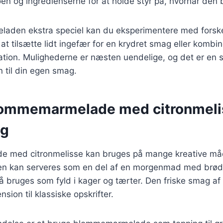
en og ingredienserne for at holde styr på, hvornår den b
eladen ekstra speciel kan du eksperimentere med forske
v at tilsætte lidt ingefær for en krydret smag eller komb
iation. Mulighederne er næsten uendelige, og det er en 
n til din egen smag.
lommemarmelade med citronmeli
ng
 med citronmelisse kan bruges på mange kreative måd
n kan serveres som en del af en morgenmad med brød e
bruges som fyld i kager og tærter. Den friske smag af 
nsion til klassiske opskrifter.