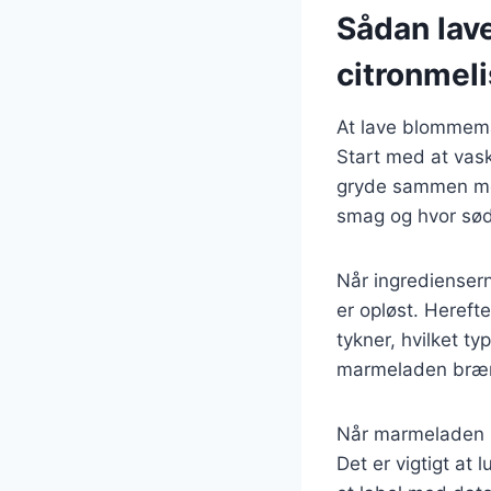
Sådan la
citronmel
At lave blommema
Start med at vas
gryde sammen med 
smag og hvor sø
Når ingredienser
er opløst. Hereft
tykner, hvilket ty
marmeladen bræn
Når marmeladen h
Det er vigtigt at