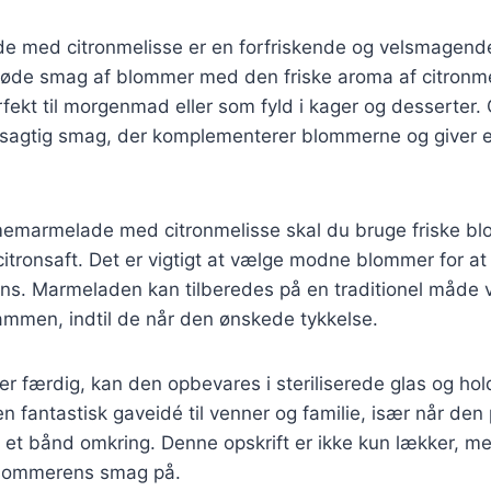
med citronmelisse er en forfriskende og velsmagende
øde smag af blommer med den friske aroma af citronm
ekt til morgenmad eller som fyld i kager og desserter. 
itrusagtig smag, der komplementerer blommerne og giver 
memarmelade med citronmelisse skal du bruge friske bl
citronsaft. Det er vigtigt at vælge modne blommer for at
ns. Marmeladen kan tilberedes på en traditionel måde 
ammen, indtil de når den ønskede tykkelse.
 færdig, kan den opbevares i steriliserede glas og holde
n fantastisk gaveidé til venner og familie, især når den
et bånd omkring. Denne opskrift er ikke kun lækker, me
sommerens smag på.