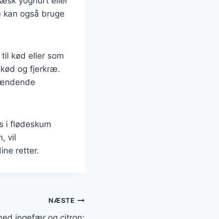
æsk yoghurt eller
u kan også bruge
il kød eller som
kød og fjerkræ.
spændende
s i flødeskum
, vil
ine retter.
NÆSTE
d ingefær og citron: