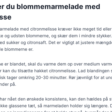
ver du blommemarmelade med
isse
rmelade med citronmelisse kræver ikke meget tid eller
ke og udsten blommerne, og skær dem i mindre stykker
sukker og citronsaft. Det er vigtigt at justere mængde
de blommerne er.
ne er blandet, skal du varme dem op over medium varme,
er kan du tilsætte hakket citronmelisse. Lad blandingen s
pisk tager omkring 20-30 minutter. Rør jævnligt for at un
der på.
ar nået den ønskede konsistens, kan den hældes på ste
 lukke glassene tæt, så marmeladen holder sig længere. D