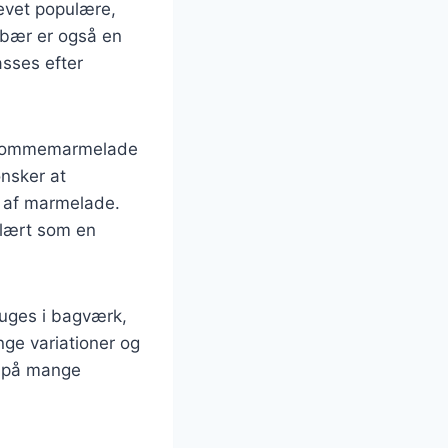
evet populære,
 bær er også en
asses efter
m blommemarmelade
ønsker at
 af marmelade.
lært som en
uges i bagværk,
ge variationer og
s på mange