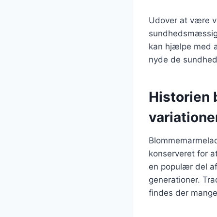
Udover at være 
sundhedsmæssige 
kan hjælpe med a
nyde de sundheds
Historien
variatione
Blommemarmelade h
konserveret for 
en populær del a
generationer. Tra
findes der mange 