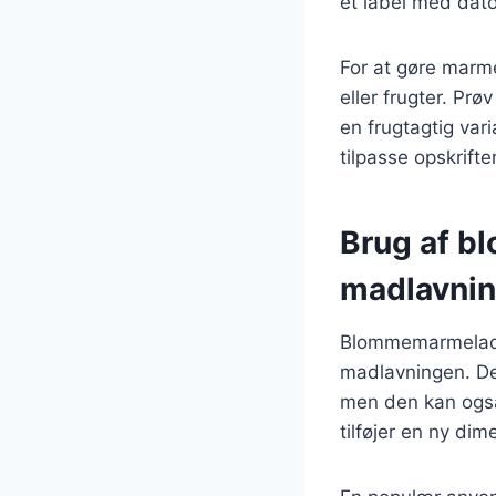
et label med dato
For at gøre marm
eller frugter. Prø
en frugtagtig var
tilpasse opskrifte
Brug af b
madlavni
Blommemarmelade
madlavningen. De
men den kan også 
tilføjer en ny dime