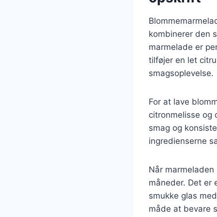
Blommemarmelade 
kombinerer den s
marmelade er perf
tilføjer en let c
smagsoplevelse.
For at lave blom
citronmelisse og 
smag og konsiste
ingredienserne s
Når marmeladen er
måneder. Det er e
smukke glas med 
måde at bevare 