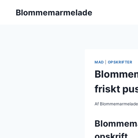
Fortsæt
Blommemarmelade
til
indhold
MAD
|
OPSKRIFTER
Blommema
friskt pu
Af
Blommemarmelad
Blommemar
opskrift