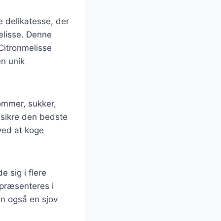
 delikatesse, der
elisse. Denne
Citronmelisse
en unik
ommer, sukker,
 sikre den bedste
ved at koge
 sig i flere
 præsenteres i
n også en sjov