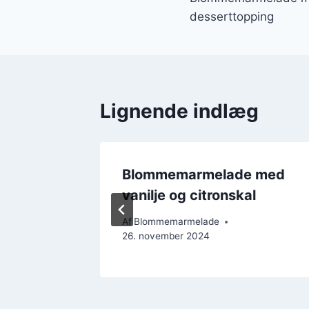
desserttopping
Lignende indlæg
 med
Blommemarmelade med
mag
vanilje og citronskal
Af
Blommemarmelade
26. november 2024