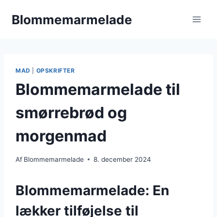
Fortsæt
Blommemarmelade
til
indhold
MAD
|
OPSKRIFTER
Blommemarmelade til
smørrebrød og
morgenmad
Af
Blommemarmelade
8. december 2024
Blommemarmelade: En
lækker tilføjelse til