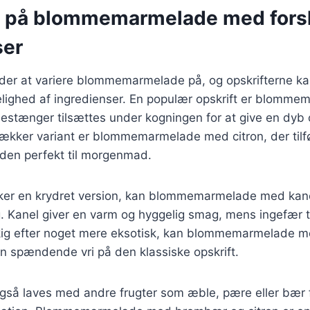
r på blommemarmelade med forsk
ser
er at variere blommemarmelade på, og opskrifterne kan
lighed af ingredienser. En populær opskrift er blomm
iljestænger tilsættes under kogningen for at give en dyb
ækker variant er blommemarmelade med citron, der tilfø
en perfekt til morgenmad.
ker en krydret version, kan blommemarmelade med kan
 Kanel giver en varm og hyggelig smag, mens ingefær tilfø
kig efter noget mere eksotisk, kan blommemarmelade m
en spændende vri på den klassiske opskrift.
så laves med andre frugter som æble, pære eller bær 