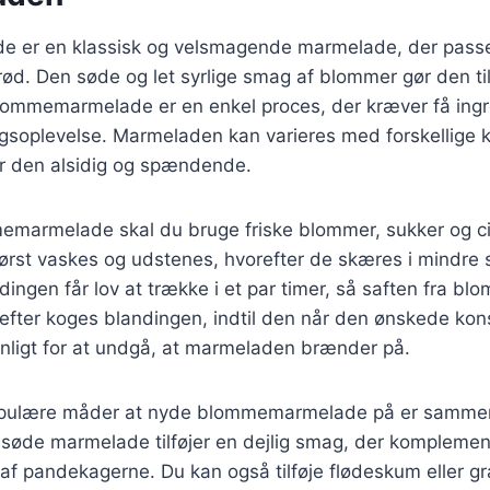
er en klassisk og velsmagende marmelade, der passer 
d. Den søde og let syrlige smag af blommer gør den til 
lommemarmelade er en enkel proces, der kræver få ing
gsoplevelse. Marmeladen kan varieres med forskellige k
gør den alsidig og spændende.
memarmelade skal du bruge friske blommer, sukker og ci
ørst vaskes og udstenes, hvorefter de skæres i mindre 
ndingen får lov at trække i et par timer, så saften fra b
fter koges blandingen, indtil den når den ønskede kons
ævnligt for at undgå, at marmeladen brænder på.
opulære måder at nyde blommemarmelade på er samm
søde marmelade tilføjer en dejlig smag, der komplemen
r af pandekagerne. Du kan også tilføje flødeskum eller g