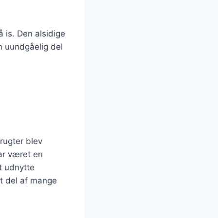
is. Den alsidige
n uundgåelig del
rugter blev
ar været en
t udnytte
t del af mange