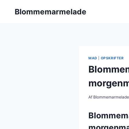
Fortsæt
Blommemarmelade
til
indhold
MAD
|
OPSKRIFTER
Blommema
morgen
Af
Blommemarmelad
Blommemarm
morgenm