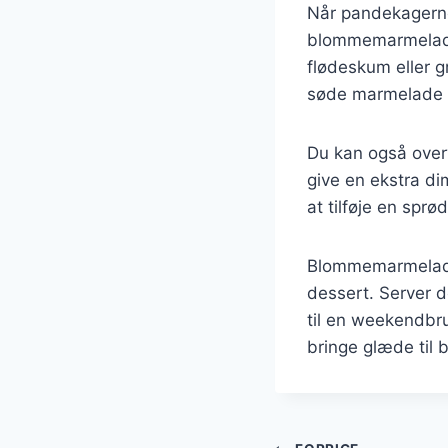
Når pandekagerne 
blommemarmelade 
flødeskum eller g
søde marmelade 
Du kan også overve
give en ekstra di
at tilføje en spr
Blommemarmelade
dessert. Server d
til en weekendbr
bringe glæde til 