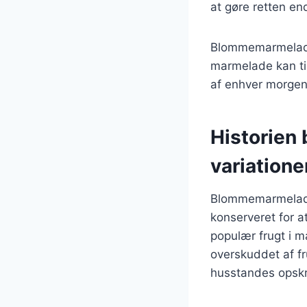
at gøre retten e
Blommemarmelade 
marmelade kan til
af enhver morgen
Historien
variatione
Blommemarmelade h
konserveret for a
populær frugt i m
overskuddet af f
husstandes opskr