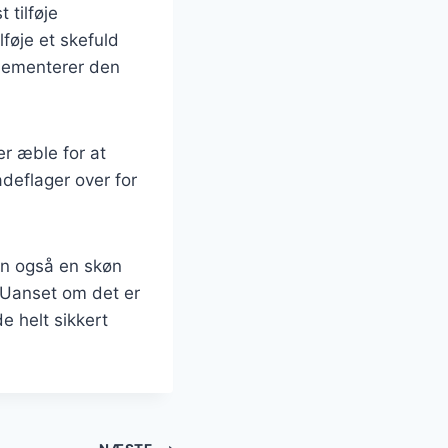
 tilføje
føje et skefuld
plementerer den
er æble for at
adeflager over for
n også en skøn
. Uanset om det er
 helt sikkert