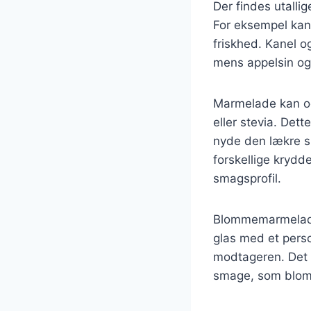
Der findes utalli
For eksempel kan 
friskhed. Kanel o
mens appelsin og 
Marmelade kan og
eller stevia. Det
nyde den lækre 
forskellige krydd
smagsprofil.
Blommemarmelade
glas med et perso
modtageren. Det 
smage, som blom