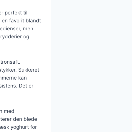
perfekt til
en favorit blandt
redienser, men
rydderier og
tronsaft.
stykker. Sukkeret
lommerne kan
istens. Det er
en med
terer den bløde
ræsk yoghurt for