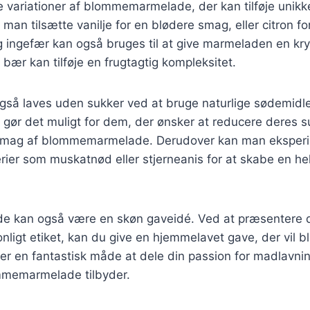
ge variationer af blommemarmelade, der kan tilføje uni
man tilsætte vanilje for en blødere smag, eller citron fo
g ingefær kan også bruges til at give marmeladen en kr
bær kan tilføje en frugtagtig kompleksitet.
så laves uden sukker ved at bruge naturlige sødemidl
te gør det muligt for dem, der ønsker at reducere deres s
smag af blommemarmelade. Derudover kan man eksper
erier som muskatnød eller stjerneanis for at skabe en hel
 kan også være en skøn gaveidé. Ved at præsentere d
nligt etiket, kan du give en hjemmelavet gave, der vil b
er en fantastisk måde at dele din passion for madlavni
memarmelade tilbyder.