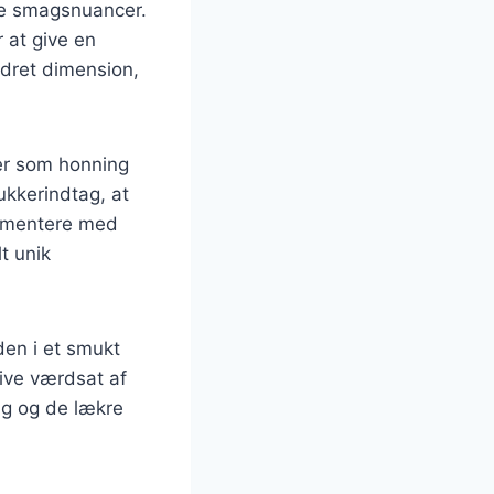
kke smagsnuancer.
r at give en
ydret dimension,
er som honning
ukkerindtag, at
imentere med
t unik
en i et smukt
live værdsat af
ng og de lækre