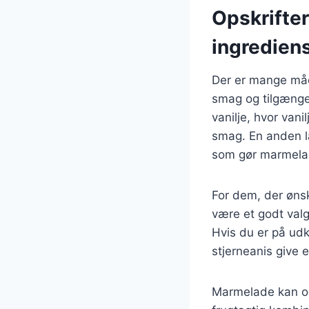
Opskrifte
ingredien
Der er mange måd
smag og tilgænge
vanilje, hvor van
smag. En anden l
som gør marmelad
For dem, der øns
være et godt valg.
Hvis du er på ud
stjerneanis give 
Marmelade kan og