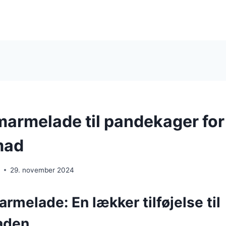
rmelade til pandekager for
mad
e
29. november 2024
elade: En lækker tilføjelse til
aden