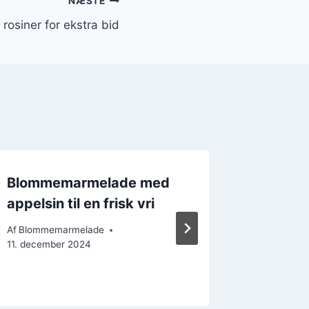
NÆSTE
siner for ekstra bid
Blommemarmelade med
Uvented
appelsin til en frisk vri
blomm
krydde
Af
Blommemarmelade
11. december 2024
Af
Blomme
16. decem