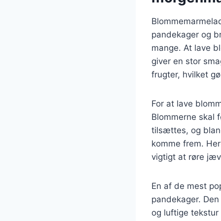
Blommemarmelade 
pandekager og brø
mange. At lave b
giver en stor sma
frugter, hvilket 
For at lave blom
Blommerne skal f
tilsættes, og bla
komme frem. Here
vigtigt at røre j
En af de mest p
pandekager. Den 
og luftige tekstu