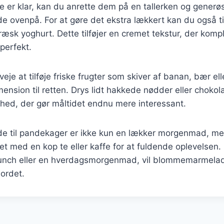
er klar, kan du anrette dem på en tallerken og generøst
ovenpå. For at gøre det ekstra lækkert kan du også til
ræsk yoghurt. Dette tilføjer en cremet tekstur, der kom
perfekt.
je at tilføje friske frugter som skiver af banan, bær ell
mension til retten. Drys lidt hakkede nødder eller chokol
ødhed, der gør måltidet endnu mere interessant.
 til pandekager er ikke kun en lækker morgenmad, me
et med en kop te eller kaffe for at fuldende oplevelsen
unch eller en hverdagsmorgenmad, vil blommemarmelade
bordet.