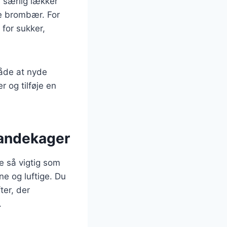
 særlig lækker
e brombær. For
for sukker,
åde at nyde
 og tilføje en
pandekager
e så vigtig som
ne og luftige. Du
ter, der
.