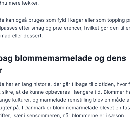
ndnu mere lækker.
kan også bruges som fyld i kager eller som topping på 
passes efter smag og præferencer, hvilket gør den til e
mad eller dessert.
 bag blommemarmelade og dens
r
ar en lang historie, der går tilbage til oldtiden, hvor f
t sikre, at de kunne opbevares i længere tid. Blommer h
ange kulturer, og marmeladefremstilling blev en måde a
rugter på. I Danmark er blommemarmelade blevet en fas
ifter, især i sensommeren, når blommerne er i sæson.