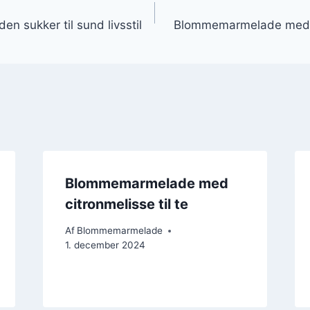
gation
 sukker til sund livsstil
Blommemarmelade med ro
Blommemarmelade med
citronmelisse til te
Af
Blommemarmelade
1. december 2024