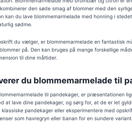
nation. Blommemarmelade med brombær og citron er en
 kombinerer den søde smag af blommer med den syrlig
on kan du lave blommemarmelade med honning i stedet 
naturlig sødme.
pskrift du vælger, er blommemarmelade en fantastisk m
 blommer på. Den kan bruges på mange forskellige måder
ension til dine måltider.
verer du blommemarmelade til 
blommemarmelade til pandekager, er præsentationen lig
 at lave dine pandekager, og sørg for, at de er let gyld
 klassiske pandekager eller eksperimentere med opskrif
ienser som havregryn eller banan for en sundere variant