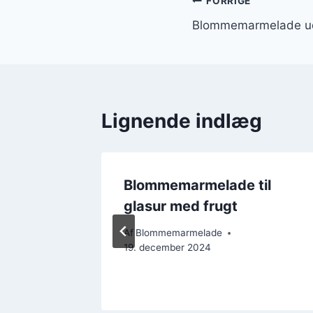
Indlægsnavi
FORRIGE
Blommemarmelade uden
Lignende indlæg
til
Blommemarmelade til
r
glasur med frugt
Af
Blommemarmelade
19. december 2024