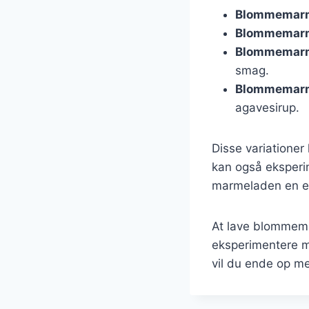
Blommemarm
Blommemarm
Blommemarm
smag.
Blommemarm
agavesirup.
Disse variationer
kan også eksperim
marmeladen en ek
At lave blommemar
eksperimentere m
vil du ende op m