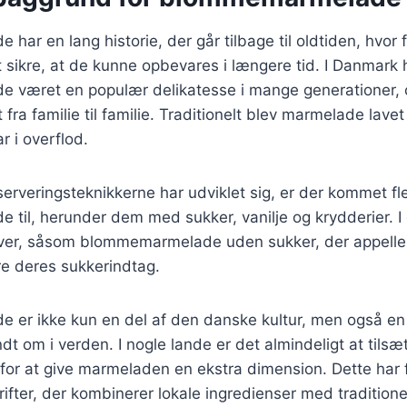
ar en lang historie, der går tilbage til oldtiden, hvor f
t sikre, at de kunne opbevares i længere tid. I Danmark 
været en populær delikatesse i mange generationer, o
 fra familie til familie. Traditionelt blev marmelade lav
 i overflod.
serveringsteknikkerne har udviklet sig, er der kommet fle
til, herunder dem med sukker, vanilje og krydderier. I
iver, såsom blommemarmelade uden sukker, der appeller
re deres sukkerindtag.
er ikke kun en del af den danske kultur, men også en
ndt om i verden. I nogle lande er det almindeligt at tilsæ
 for at give marmeladen en ekstra dimension. Dette har f
ter, der kombinerer lokale ingredienser med traditione