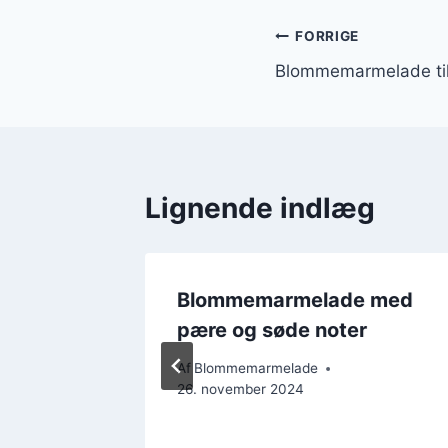
Indlægsnavi
FORRIGE
Blommemarmelade til
Lignende indlæg
 med
Blommemarmelade med
pære og søde noter
Af
Blommemarmelade
26. november 2024