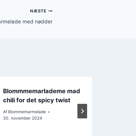
NÆSTE
armelade med nødder
Blommmemarlademe mad
Blomm
chili for det spicy twist
pære og
madlav
Af
Blommemarmelade
30. november 2024
Af
Blomme
1. decembe