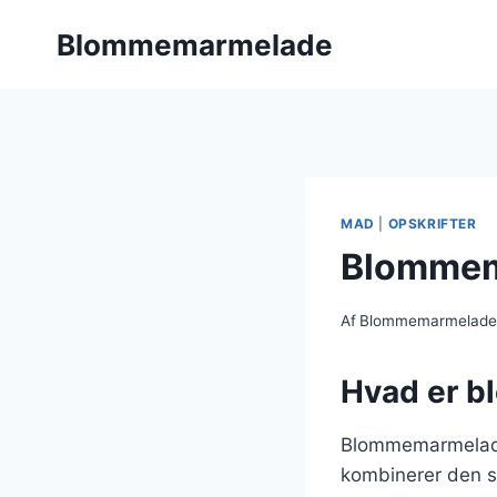
Fortsæt
Blommemarmelade
til
indhold
MAD
|
OPSKRIFTER
Blommem
Af
Blommemarmelad
Hvad er b
Blommemarmelade 
kombinerer den 