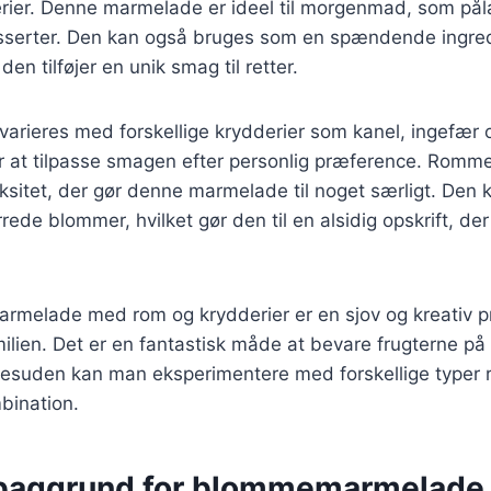
erier. Denne marmelade er ideel til morgenmad, som pål
sserter. Den kan også bruges som en spændende ingred
en tilføjer en unik smag til retter.
rieres med forskellige krydderier som kanel, ingefær og
r at tilpasse smagen efter personlig præference. Rommen
sitet, der gør denne marmelade til noget særligt. Den 
rede blommer, hvilket gør den til en alsidig opskrift, der
rmelade med rom og krydderier er en sjov og kreativ p
milien. Det er en fantastisk måde at bevare frugterne p
Desuden kan man eksperimentere med forskellige typer r
bination.
 baggrund for blommemarmelade