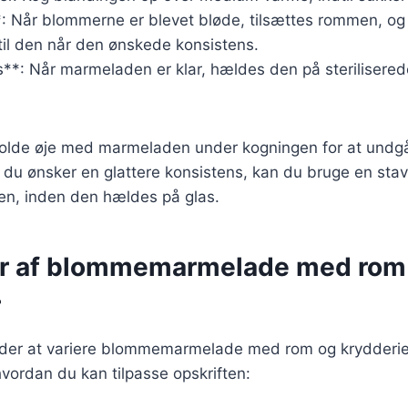
*: Når blommerne er blevet bløde, tilsættes rommen, og
til den når den ønskede konsistens.
**: Når marmeladen er klar, hældes den på sterilisered
t holde øje med marmeladen under kogningen for at undg
du ønsker en glattere konsistens, kan du bruge en stavb
n, inden den hældes på glas.
er af blommemarmelade med rom
r
er at variere blommemarmelade med rom og krydderier
 hvordan du kan tilpasse opskriften: