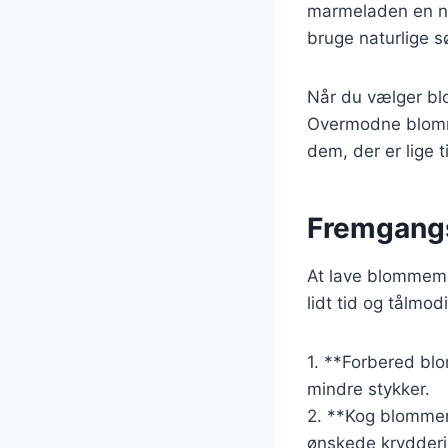
marmeladen en ny
bruge naturlige s
Når du vælger blo
Overmodne blomme
dem, der er lige 
Fremgangs
At lave blommema
lidt tid og tålm
1. **Forbered bl
mindre stykker.
2. **Kog blommer
ønskede krydderie