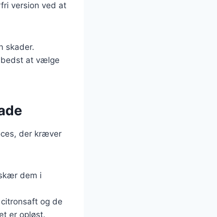
ri version ved at
n skader.
 bedst at vælge
ade
oces, der kræver
 skær dem i
itronsaft og de
t er opløst.