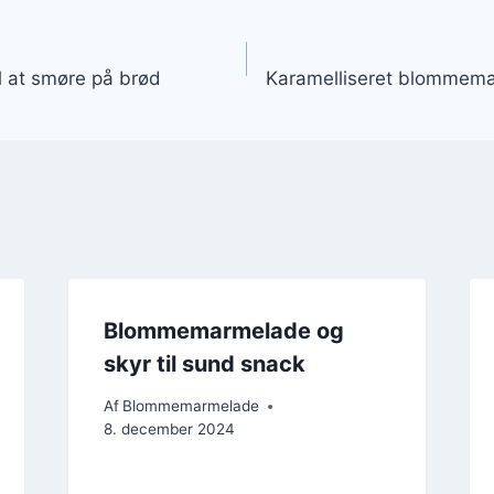
gation
 at smøre på brød
Karamelliseret blommem
Blommemarmelade og
skyr til sund snack
Af
Blommemarmelade
8. december 2024