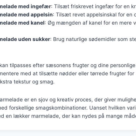
elade med ingefær
: Tilsæt friskrevet ingefær for en 
elade med appelsin
: Tilsæt revet appelsinskal for en 
elade med kanel
: Øg mængden af kanel for en mere v
elade uden sukker
: Brug naturlige sødemidler som ste
 kan tilpasses efter sæsonens frugter og dine personlig
entere med at tilsætte nødder eller tørrede frugter for 
stra tekstur og smag.
melade er en sjov og kreativ proces, der giver mulighe
ed forskellige smagskombinationer. Uanset hvilken vari
ed en lækker marmelade, der kan nydes på mange måde