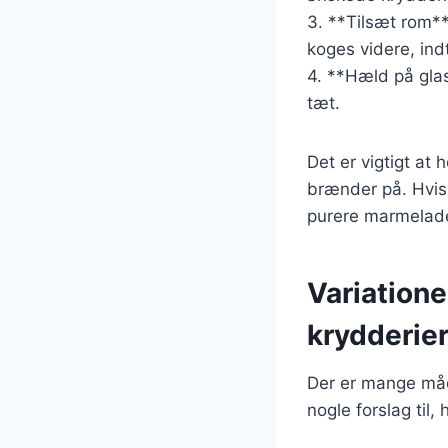
3. **Tilsæt rom*
koges videre, ind
4. **Hæld på glas
tæt.
Det er vigtigt a
brænder på. Hvis 
purere marmelade
Variation
krydderie
Der er mange måd
nogle forslag til,