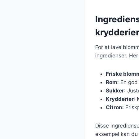
Ingredien
krydderie
For at lave blom
ingredienser. Her
Friske blom
Rom
: En god
Sukker
: Jus
Krydderier
: 
Citron
: Fris
Disse ingrediense
eksempel kan du e