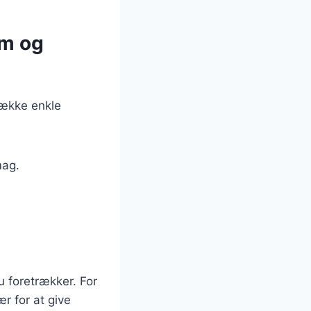
om og
række enkle
mag.
u foretrækker. For
r for at give