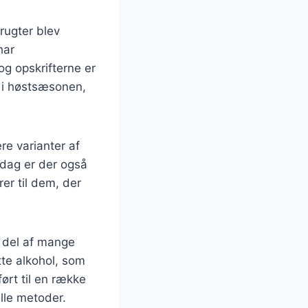
rugter blev
har
g opskrifterne er
et i høstsæsonen,
re varianter af
 dag er der også
er til dem, der
 del af mange
tte alkohol, som
ørt til en række
lle metoder.