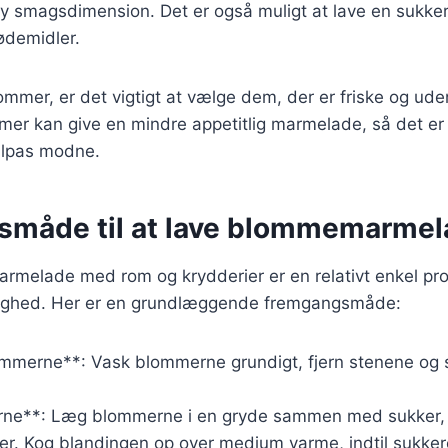
 smagsdimension. Det er også muligt at lave en sukkerf
ødemidler.
mmer, er det vigtigt at vælge dem, der er friske og ude
r kan give en mindre appetitlig marmelade, så det er
tilpas modne.
måde til at lave blommemarmel
rmelade med rom og krydderier er en relativt enkel pr
odighed. Her er en grundlæggende fremgangsmåde:
ommerne**: Vask blommerne grundigt, fjern stenene og
ne**: Læg blommerne i en gryde sammen med sukker, c
r. Kog blandingen op over medium varme, indtil sukkere