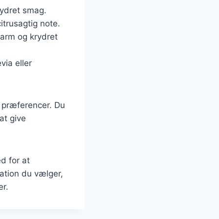
krydret smag.
citrusagtig note.
arm og krydret
via eller
e præferencer. Du
at give
d for at
ation du vælger,
r.