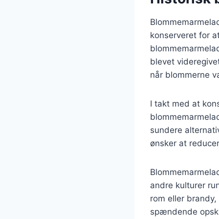
Blommemarmelade h
konserveret for a
blommemarmelade 
blevet videregivet
når blommerne var
I takt med at kon
blommemarmelade 
sundere alternat
ønsker at reduce
Blommemarmelade 
andre kulturer ru
rom eller brandy,
spændende opskrif