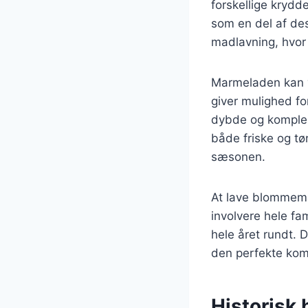
forskellige krydd
som en del af de
madlavning, hvor d
Marmeladen kan va
giver mulighed fo
dybde og komplek
både friske og tør
sæsonen.
At lave blommema
involvere hele fa
hele året rundt. 
den perfekte kom
Historisk