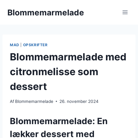
Fortsæt
Blommemarmelade
til
indhold
MAD
|
OPSKRIFTER
Blommemarmelade med
citronmelisse som
dessert
Af
Blommemarmelade
26. november 2024
Blommemarmelade: En
lækker dessert med