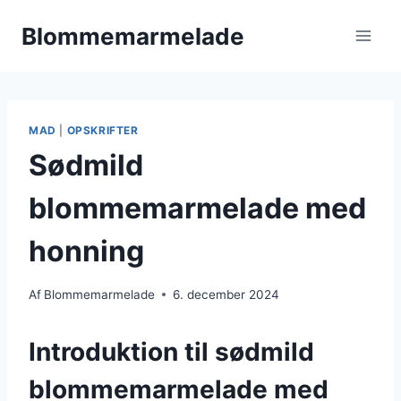
Fortsæt
Blommemarmelade
til
indhold
MAD
|
OPSKRIFTER
Sødmild
blommemarmelade med
honning
Af
Blommemarmelade
6. december 2024
Introduktion til sødmild
blommemarmelade med