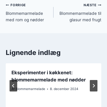
Indlægsnavigation
FORRIGE
NÆSTE
Blommemarmelade
Blommemarmelade til
med rom og nødder
glasur med frugt
Lignende indlæg
Eksperimenter i køkkenet:
blommemarmelade med nødder
Af
Blommemarmelade
8. december 2024