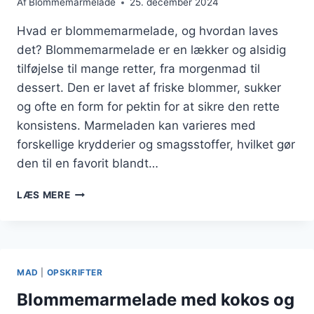
Af
Blommemarmelade
25. december 2024
Hvad er blommemarmelade, og hvordan laves
det? Blommemarmelade er en lækker og alsidig
tilføjelse til mange retter, fra morgenmad til
dessert. Den er lavet af friske blommer, sukker
og ofte en form for pektin for at sikre den rette
konsistens. Marmeladen kan varieres med
forskellige krydderier og smagsstoffer, hvilket gør
den til en favorit blandt…
BLOMMEMARMELADE
LÆS MERE
TIL
SANDWICH
ELLER
KIKS
MAD
|
OPSKRIFTER
Blommemarmelade med kokos og