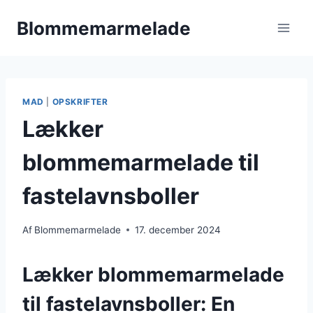
Fortsæt
Blommemarmelade
til
indhold
MAD
|
OPSKRIFTER
Lækker
blommemarmelade til
fastelavnsboller
Af
Blommemarmelade
17. december 2024
Lækker blommemarmelade
til fastelavnsboller: En