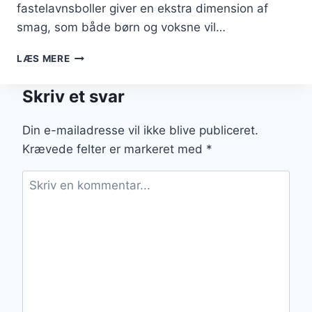
fastelavnsboller giver en ekstra dimension af
smag, som både børn og voksne vil…
BLOMMEMARMELADE
LÆS MERE
TIL
FASTELAVNSBOLLER
Skriv et svar
SOM
FESTLIG
DESSERT
Din e-mailadresse vil ikke blive publiceret.
Krævede felter er markeret med
*