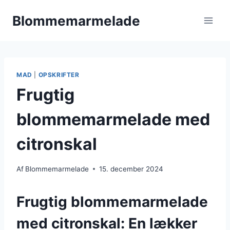
Fortsæt
Blommemarmelade
til
indhold
MAD
|
OPSKRIFTER
Frugtig
blommemarmelade med
citronskal
Af
Blommemarmelade
15. december 2024
Frugtig blommemarmelade
med citronskal: En lækker