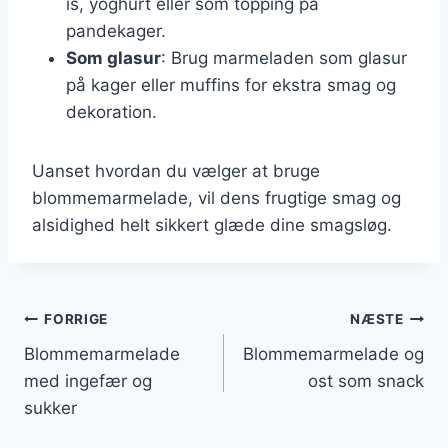
is, yoghurt eller som topping på
pandekager.
Som glasur
: Brug marmeladen som glasur
på kager eller muffins for ekstra smag og
dekoration.
Uanset hvordan du vælger at bruge
blommemarmelade, vil dens frugtige smag og
alsidighed helt sikkert glæde dine smagsløg.
Indlægsnavigation
FORRIGE
NÆSTE
Blommemarmelade
Blommemarmelade og
med ingefær og
ost som snack
sukker