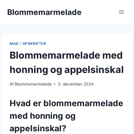
Fortsæt
Blommemarmelade
til
indhold
MAD
|
OPSKRIFTER
Blommemarmelade med
honning og appelsinskal
Af
Blommemarmelade
3. december 2024
Hvad er blommemarmelade
med honning og
appelsinskal?