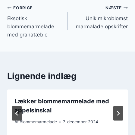
Indlægsnavigation
FORRIGE
NÆSTE
Eksotisk
Unik mikroblomst
blommemarmelade
marmalade opskrifter
med granatæble
Lignende indlæg
Lækker blommemarmelade med
appelsinskal
Af
Blommemarmelade
7. december 2024