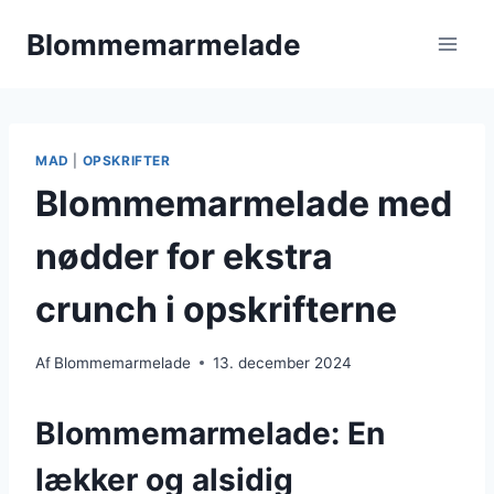
Fortsæt
Blommemarmelade
til
indhold
MAD
|
OPSKRIFTER
Blommemarmelade med
nødder for ekstra
crunch i opskrifterne
Af
Blommemarmelade
13. december 2024
Blommemarmelade: En
lækker og alsidig