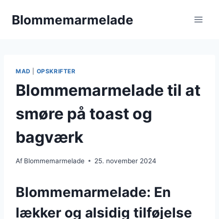
Fortsæt
Blommemarmelade
til
indhold
MAD
|
OPSKRIFTER
Blommemarmelade til at
smøre på toast og
bagværk
Af
Blommemarmelade
25. november 2024
Blommemarmelade: En
lækker og alsidig tilføjelse