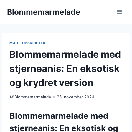
Fortsæt
Blommemarmelade
til
indhold
MAD
|
OPSKRIFTER
Blommemarmelade med
stjerneanis: En eksotisk
og krydret version
Af
Blommemarmelade
25. november 2024
Blommemarmelade med
stjerneanis: En eksotisk og