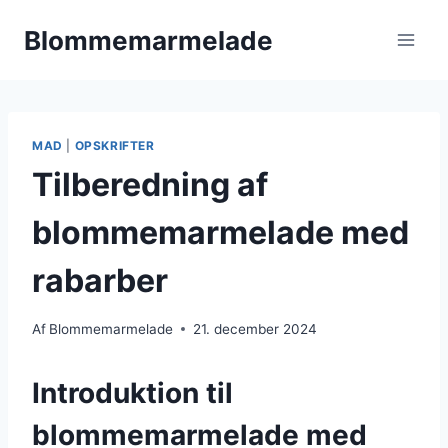
Fortsæt
Blommemarmelade
til
indhold
MAD
|
OPSKRIFTER
Tilberedning af
blommemarmelade med
rabarber
Af
Blommemarmelade
21. december 2024
Introduktion til
blommemarmelade med