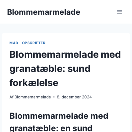
Fortsæt
Blommemarmelade
til
indhold
MAD
|
OPSKRIFTER
Blommemarmelade med
granatæble: sund
forkælelse
Af
Blommemarmelade
8. december 2024
Blommemarmelade med
granatæble: en sund