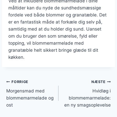
Ved at inkludere blommemarmelade i dine
måltider kan du nyde de sundhedsmæssige
fordele ved både blommer og granatæble. Det
er en fantastisk måde at forkæle dig selv på,
samtidig med at du holder dig sund. Uanset
om du bruger den som smørelse, fyld eller
topping, vil blommemarmelade med
granatæble helt sikkert bringe glæde til dit
køkken.
Indlægsnavigation
FORRIGE
NÆSTE
Morgensmad med
Hvidløg i
blommemarmelade og
blommemarmelade:
ost
en ny smagsoplevelse