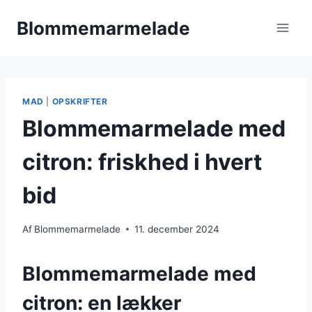
Fortsæt
Blommemarmelade
til
indhold
MAD
|
OPSKRIFTER
Blommemarmelade med
citron: friskhed i hvert
bid
Af
Blommemarmelade
11. december 2024
Blommemarmelade med
citron: en lækker