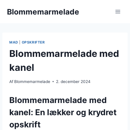
Fortsæt
Blommemarmelade
til
indhold
MAD
|
OPSKRIFTER
Blommemarmelade med
kanel
Af
Blommemarmelade
2. december 2024
Blommemarmelade med
kanel: En lækker og krydret
opskrift