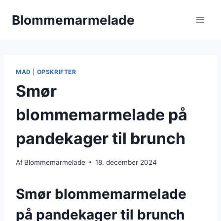
Fortsæt
Blommemarmelade
til
indhold
MAD
|
OPSKRIFTER
Smør
blommemarmelade på
pandekager til brunch
Af
Blommemarmelade
18. december 2024
Smør blommemarmelade
på pandekager til brunch