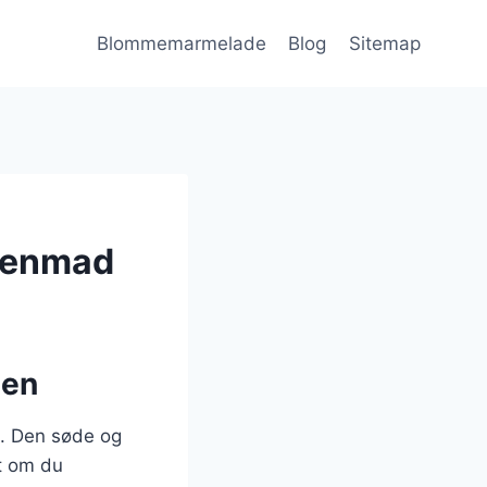
Blommemarmelade
Blog
Sitemap
genmad
gen
. Den søde og
t om du