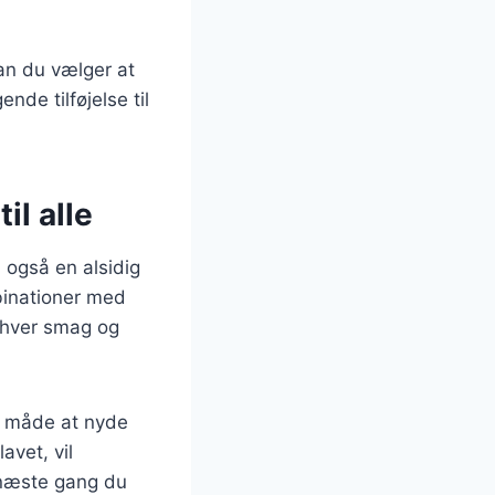
n du vælger at
de tilføjelse til
l alle
 også en alsidig
mbinationer med
nhver smag og
n måde at nyde
avet, vil
 næste gang du