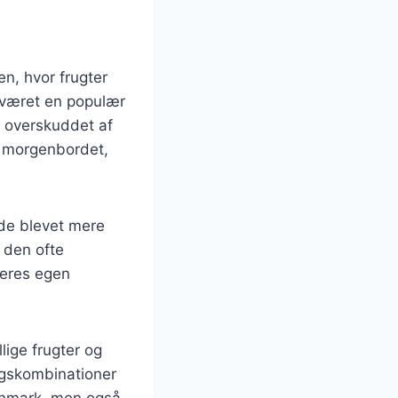
en, hvor frugter
r været en populær
e overskuddet af
f morgenbordet,
ade blevet mere
 den ofte
deres egen
lige frugter og
magskombinationer
Danmark, men også