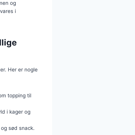
dmen og
vares i
lige
er. Her er nogle
m topping til
d i kager og
 og sød snack.