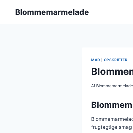
Fortsæt
Blommemarmelade
til
indhold
MAD
|
OPSKRIFTER
Blommem
Af
Blommemarmelad
Blommemar
Blommemarmelade
frugtagtige smag