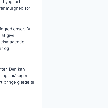
ed yoghurt.
ver mulighed for
ingredienser. Du
 at give
 velsmagende,
er og
rter. Den kan
er og småkager.
 bringe glæde til