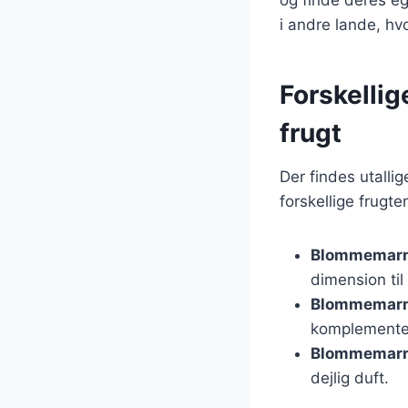
i andre lande, hv
Forskelli
frugt
Der findes utall
forskellige frugte
Blommemarm
dimension ti
Blommemarm
komplemente
Blommemarm
dejlig duft.