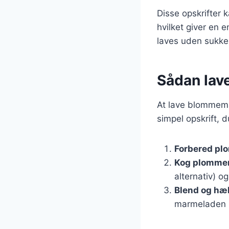
Disse opskrifter k
hvilket giver e
laves uden sukker
Sådan lav
At lave blommema
simpel opskrift, d
Forbered pl
Kog plomme
alternativ) o
Blend og hæl
marmeladen p