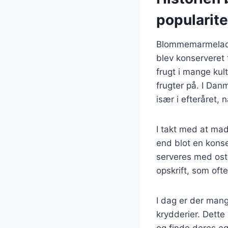
popularite
Blommemarmelade h
blev konserveret 
frugt i mange kul
frugter på. I Da
især i efteråret,
I takt med at ma
end blot en konse
serveres med ost
opskrift, som ofte
I dag er der mang
krydderier. Dette
og finde deres e