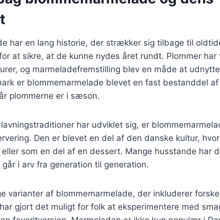
t
ar en lang historie, der strækker sig tilbage til oldtid
for at sikre, at de kunne nydes året rundt. Plommer ha
turer, og marmeladefremstilling blev en måde at udnytt
nmark er blommemarmelade blevet en fast bestanddel a
 når plommerne er i sæson.
dlavningstraditioner har udviklet sig, er blommemarmel
rvering. Den er blevet en del af den danske kultur, hvor
 eller som en del af en dessert. Mange husstande har 
 går i arv fra generation til generation.
e varianter af blommemarmelade, der inkluderer forskel
 har gjort det muligt for folk at eksperimentere med s
gen favoritversion. Marmeladen er ikke kun populær i 