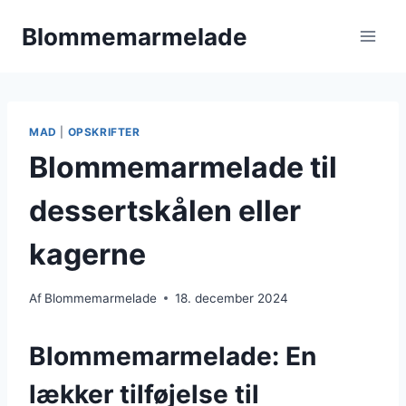
Fortsæt
Blommemarmelade
til
indhold
MAD
|
OPSKRIFTER
Blommemarmelade til
dessertskålen eller
kagerne
Af
Blommemarmelade
18. december 2024
Blommemarmelade: En
lækker tilføjelse til