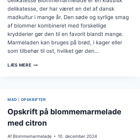
delikatesse Blommemarmelade er en klassisk
delikatesse, der har været en del af dansk
madkultur i mange år. Den søde og syrlige smag
af blommer kombineret med forskellige
krydderier gør den til en favorit blandt mange.
Marmeladen kan bruges på brød, i kager eller
som tilbehør til ost, hvilket gør den…
BLOMMEMARMELADE
LÆS MERE
MED
STJERNEANIS
TIL
EKSTRA
SMAG
MAD
|
OPSKRIFTER
Opskrift på blommemarmelade
med citron
Af
Blommemarmelade
10. december 2024