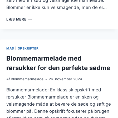
selv med en sød og velsmagende marmelade.
Blommer er ikke kun velsmagende, men de er…
VEGANSK
LÆS MERE
BLOMMEMARMELADE
OPSKRIFT
UDEN
ANIMALSKE
PRODUKTER
MAD
|
OPSKRIFTER
Blommemarmelade med
rørsukker for den perfekte sødme
Af
Blommemarmelade
26. november 2024
Blommemarmelade: En klassisk opskrift med
rørsukker Blommemarmelade er en skøn og
velsmagende måde at bevare de søde og saftige
blommer på. Denne opskrift fokuserer på brugen