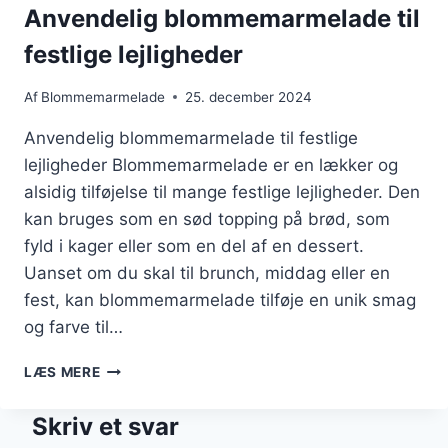
Anvendelig blommemarmelade til
festlige lejligheder
Af
Blommemarmelade
25. december 2024
Anvendelig blommemarmelade til festlige
lejligheder Blommemarmelade er en lækker og
alsidig tilføjelse til mange festlige lejligheder. Den
kan bruges som en sød topping på brød, som
fyld i kager eller som en del af en dessert.
Uanset om du skal til brunch, middag eller en
fest, kan blommemarmelade tilføje en unik smag
og farve til…
ANVENDELIG
LÆS MERE
BLOMMEMARMELADE
TIL
Skriv et svar
FESTLIGE