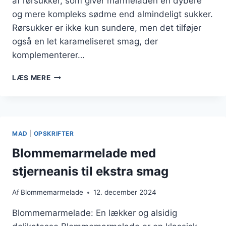
af rørsukker, som giver marmeladen en dybere
og mere kompleks sødme end almindeligt sukker.
Rørsukker er ikke kun sundere, men det tilføjer
også en let karameliseret smag, der
komplementerer…
BLOMMEMARMELADE
LÆS MERE
MED
RØRSUKKER
FOR
DEN
PERFEKTE
MAD
|
OPSKRIFTER
SØDME
Blommemarmelade med
stjerneanis til ekstra smag
Af
Blommemarmelade
12. december 2024
Blommemarmelade: En lækker og alsidig