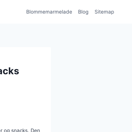
Blommemarmelade
Blog
Sitemap
acks
er og snacks. Den