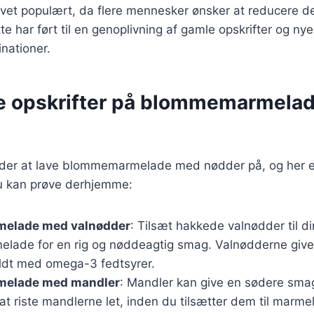
evet populært, da flere mennesker ønsker at reducere d
te har ført til en genoplivning af gamle opskrifter og ny
ationer.
ge opskrifter på blommemarmela
der at lave blommemarmelade med nødder på, og her e
du kan prøve derhjemme:
elade med valnødder
: Tilsæt hakkede valnødder til di
ade for en rig og nøddeagtig smag. Valnødderne giver
yldt med omega-3 fedtsyrer.
elade med mandler
: Mandler kan give en sødere sma
 at riste mandlerne let, inden du tilsætter dem til marme