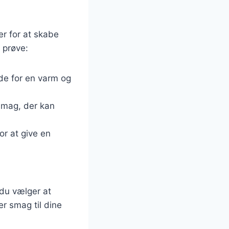
r for at skabe
 prøve:
de for en varm og
 smag, der kan
for at give en
 du vælger at
r smag til dine