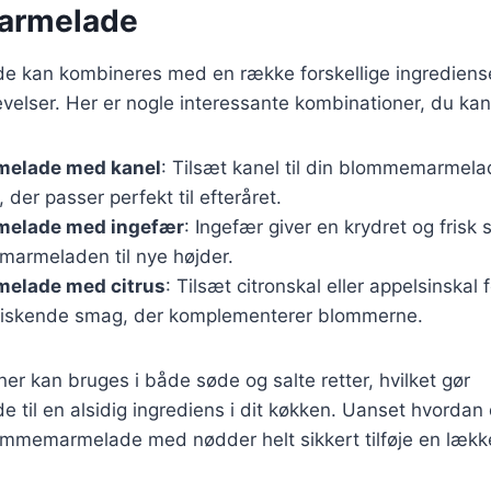
armelade
kan kombineres med en række forskellige ingrediense
elser. Her er nogle interessante kombinationer, du kan
elade med kanel
: Tilsæt kanel til din blommemarmela
 der passer perfekt til efteråret.
elade med ingefær
: Ingefær giver en krydret og frisk
marmeladen til nye højder.
elade med citrus
: Tilsæt citronskal eller appelsinskal 
rfriskende smag, der komplementerer blommerne.
er kan bruges i både søde og salte retter, hvilket gør
til en alsidig ingrediens i dit køkken. Uanset hvordan
ommemarmelade med nødder helt sikkert tilføje en lække