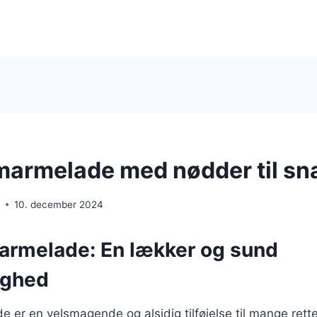
armelade med nødder til sn
e
10. december 2024
rmelade: En lækker og sund
ighed
er en velsmagende og alsidig tilføjelse til mange rett