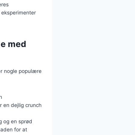
eres
e eksperimenter
de med
r nogle populære
n
 en dejlig crunch
g og en sprød
laden for at