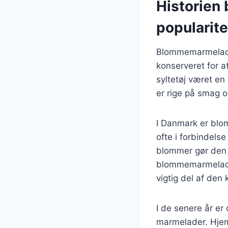
Historien
popularite
Blommemarmelade h
konserveret for a
syltetøj været en
er rige på smag og
I Danmark er blo
ofte i forbindels
blommer gør den 
blommemarmelade e
vigtig del af den 
I de senere år er
marmelader. Hje