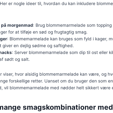
 Her er nogle ideer til, hvordan du kan inkludere blomm
g på morgenmad
: Brug blommemarmelade som topping 
ger for at tilføje en sød og frugtagtig smag.
ager
: Blommemarmelade kan bruges som fyld i kager, muf
et giver en dejlig sødme og saftighed.
snacks
: Server blommemarmelade som dip til ost eller ki
f sødt og salt.
r viser, hvor alsidig blommemarmelade kan være, og h
mange forskellige retter. Uanset om du bruger den som e
id, vil blommemarmelade med nødder helt sikkert være e
 mange smagskombinationer med