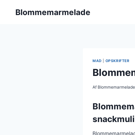
Fortsæt
Blommemarmelade
til
indhold
MAD
|
OPSKRIFTER
Blommem
Af
Blommemarmelad
Blommema
snackmul
Blommemarmelade 