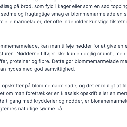
ålæg på brød, som fyld i kager eller som en sød toppin
e sødme og frugtagtige smag er blommemarmelade en su
ielle marmelader, der ofte indeholder kunstige tilsætni
ommemarmelade, kan man tilføje nødder for at give en 
sturen. Nødderne tilføjer ikke kun en dejlig crunch, men
ffer, proteiner og fibre. Dette gør blommemarmelade me
 kan nydes med god samvittighed.
 opskrifter på blommemarmelade, og det er muligt at ti
t om man foretrækker en klassisk opskrift eller en mer
e tilgang med krydderier og nødder, er blommemarmela
gternes naturlige sødme på.