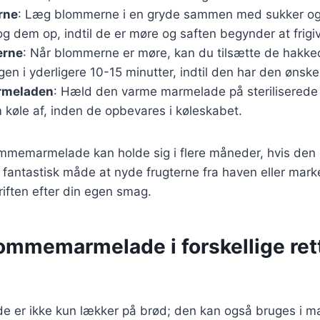
rne
: Læg blommerne i en gryde sammen med sukker og
og dem op, indtil de er møre og saften begynder at frigi
erne
: Når blommerne er møre, kan du tilsætte de hakk
en i yderligere 10-15 minutter, indtil den har den ønsk
rmeladen
: Hæld den varme marmelade på steriliserede
 køle af, inden de opbevares i køleskabet.
memarmelade kan holde sig i flere måneder, hvis den
n fantastisk måde at nyde frugterne fra haven eller mar
riften efter din egen smag.
lommemarmelade i forskellige ret
er ikke kun lækker på brød; den kan også bruges i ma