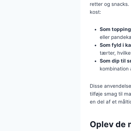
retter og snacks.
kost:
Som toppin
eller pandeka
Som fyld i k
tærter, hvilk
Som dip til 
kombination a
Disse anvendelse
tilføje smag til 
en del af et målt
Oplev de