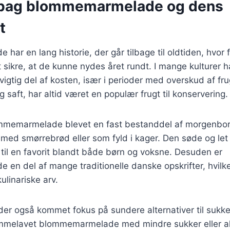
 bag blommemarmelade og dens
t
ar en lang historie, der går tilbage til oldtiden, hvor f
t sikre, at de kunne nydes året rundt. I mange kulturer
 vigtig del af kosten, især i perioder med overskud af fr
 saft, har altid været en populær frugt til konservering.
mmemarmelade blevet en fast bestanddel af morgenbor
e med smørrebrød eller som fyld i kager. Den søde og let
til en favorit blandt både børn og voksne. Desuden er
n del af mange traditionelle danske opskrifter, hvilket
kulinariske arv.
 der også kommet fokus på sundere alternativer til sukk
mmelavet blommemarmelade med mindre sukker eller al