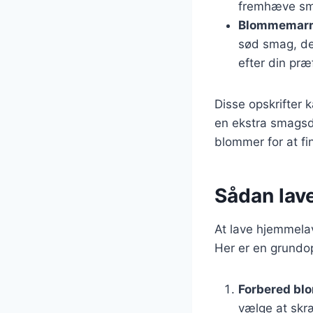
fremhæve s
Blommemarm
sød smag, der
efter din præ
Disse opskrifter 
en ekstra smagsd
blommer for at f
Sådan lav
At lave hjemmela
Her er en grundop
Forbered bl
vælge at skr