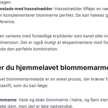
magen.
elade med hasselnødder
: Hasselnødder tilføjer en nø
 komplementerer blommerne perfekt. De kan hakkes groft
ference.
kan varieres med forskellige krydderier som kanel eller in
imension. Det er også muligt at eksperimentere med for
inde den perfekte kombination.
er du hjemmelavet blommemarm
vet blommemarmelade er en enkel proces, der kræver få
skrift, som du kan følge:
ommerne
: Vask og skær blommerne i halve, og fjern ste
ælle dem, men det er ikke nødvendigt.