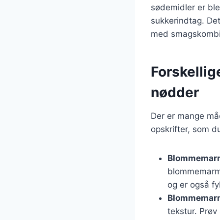
sødemidler er bl
sukkerindtag. Det
med smagskombin
Forskelli
nødder
Der er mange må
opskrifter, som 
Blommemarm
blommemarmel
og er også f
Blommemarm
tekstur. Prøv