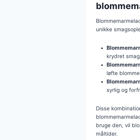
blommem
Blommemarmelade 
unikke smagsoplev
Blommemarm
krydret smag,
Blommemarm
løfte blomme
Blommemarm
syrlig og fo
Disse kombination
blommemarmelade 
bruge den, vil bl
måltider.