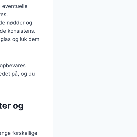
 eventuelle
ves.
ede nødder og
ede konsistens.
 glas og luk dem
 opbevares
kedet på, og du
ter og
nge forskellige