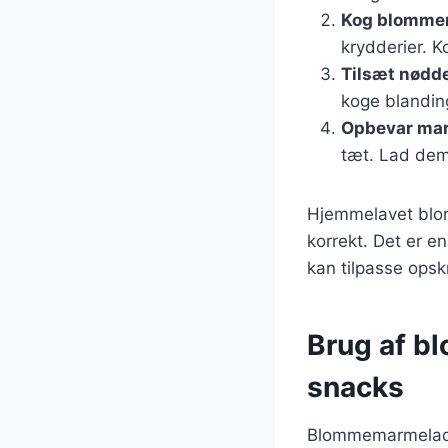
Kog blomme
krydderier. K
Tilsæt nødd
koge blanding
Opbevar ma
tæt. Lad dem
Hjemmelavet blom
korrekt. Det er e
kan tilpasse opsk
Brug af b
snacks
Blommemarmelade 