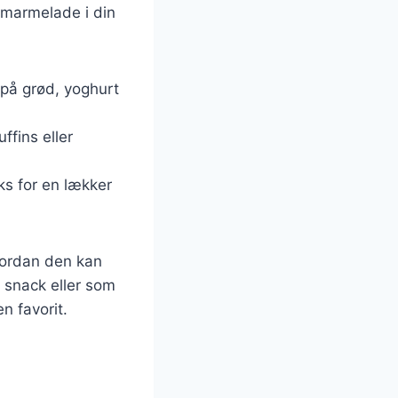
emarmelade i din
på grød, yoghurt
fins eller
ks for en lækker
vordan den kan
n snack eller som
n favorit.