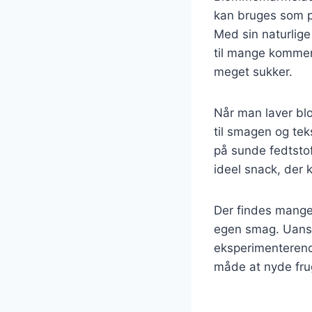
kan bruges som p
Med sin naturlig
til mange kommerc
meget sukker.
Når man laver bl
til smagen og tek
på sunde fedtsto
ideel snack, der
Der findes mange
egen smag. Uanse
eksperimenterend
måde at nyde fru