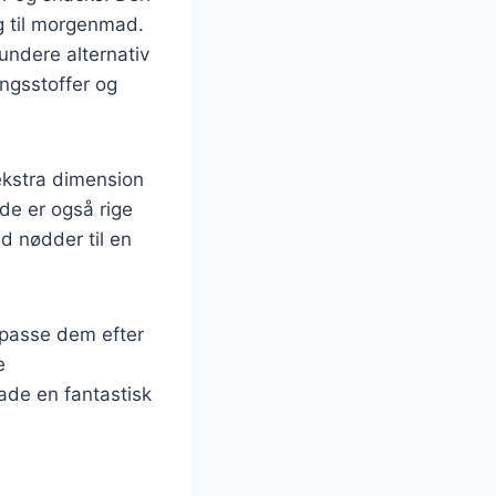
g til morgenmad.
ndere alternativ
ngsstoffer og
ekstra dimension
 de er også rige
d nødder til en
lpasse dem efter
e
de en fantastisk