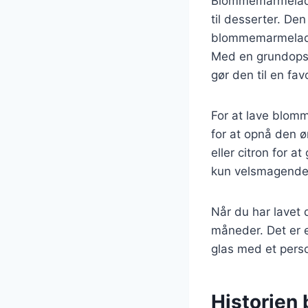
Blommemarmelade 
til desserter. Den
blommemarmelade 
Med en grundopskr
gør den til en fa
For at lave blom
for at opnå den ø
eller citron for 
kun velsmagende,
Når du har lavet
måneder. Det er e
glas med et perso
Historien