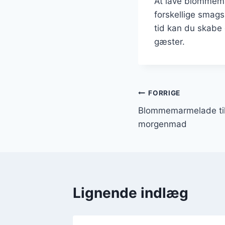
At lave blommema
forskellige smags
tid kan du skabe
gæster.
Indlægsnavi
FORRIGE
Blommemarmelade til
morgenmad
Lignende indlæg