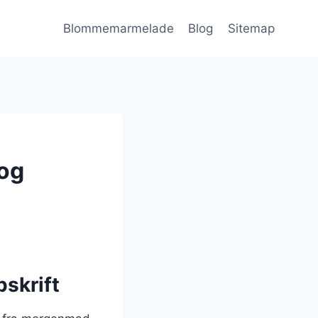
Blommemarmelade
Blog
Sitemap
og
skrift