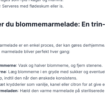
: Serveres med flødeskum eller is.
er du blommemarmelade: En trin-f
rmelade er en enkel proces, der kan gøres derhjemme. 
din marmelade bliver perfekt hver gang:
ommerne
: Vask og halver blommerne, og fjern stenene.
rne
: Læg blommerne i en gryde med sukker og eventuel
p, indtil den når den ønskede konsistens.
lsæt krydderier som vanilje, kanel eller citron for at give
rmeladen
: Hæld den varme marmelade på steriliserede