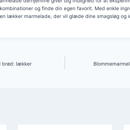
rmelade derhjemme giver dig mulighed for at eksperi
kombinationer og finde din egen favorit. Med enkle ingr
 en lækker marmelade, der vil glæde dine smagsløg og 
gation
 brød: lækker
Blommemarmelad