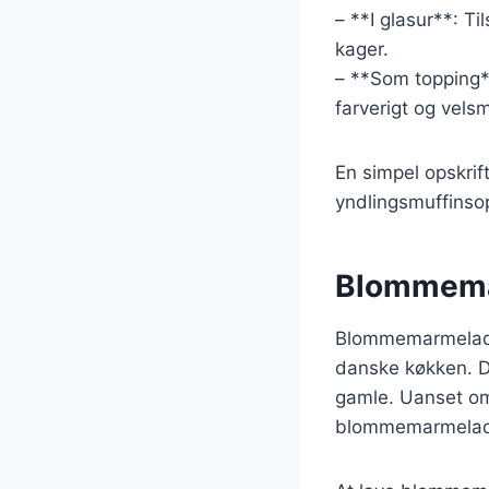
– **I glasur**: T
kager.
– **Som topping*
farverigt og vel
En simpel opskri
yndlingsmuffinsop
Blommemar
Blommemarmelade 
danske køkken. D
gamle. Uanset om 
blommemarmelade 