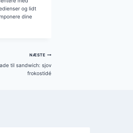
mentere med
edienser og lidt
imponere dine
NÆSTE
e til sandwich: sjov
frokostidé