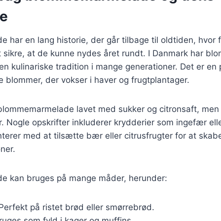
se
ar en lang historie, der går tilbage til oldtiden, hvor f
at sikre, at de kunne nydes året rundt. I Danmark har 
en kulinariske tradition i mange generationer. Det er e
 blommer, der vokser i haver og frugtplantager.
v blommemarmelade lavet med sukker og citronsaft, men 
. Nogle opskrifter inkluderer krydderier som ingefær ell
erer med at tilsætte bær eller citrusfrugter for at skab
ner.
 kan bruges på mange måder, herunder:
 Perfekt på ristet brød eller smørrebrød.
Bruges som fyld i kager og muffins.