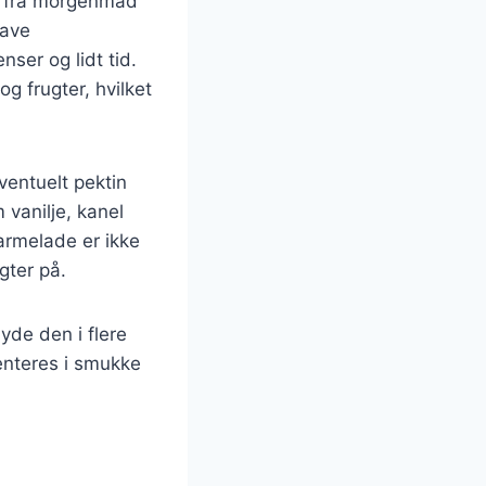
, fra morgenmad
lave
er og lidt tid.
g frugter, hvilket
entuelt pektin
vanilje, kanel
armelade er ikke
gter på.
de den i flere
enteres i smukke