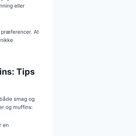
nning eller
 præferencer. At
unikke
ns: Tips
r både smag og
er og muffins:
r en