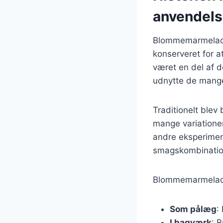
anvendel
Blommemarmelade h
konserveret for 
været en del af d
udnytte de mange
Traditionelt ble
mange variationer
andre eksperiment
smagskombinatio
Blommemarmelade
Som pålæg
:
I bagværk
: 