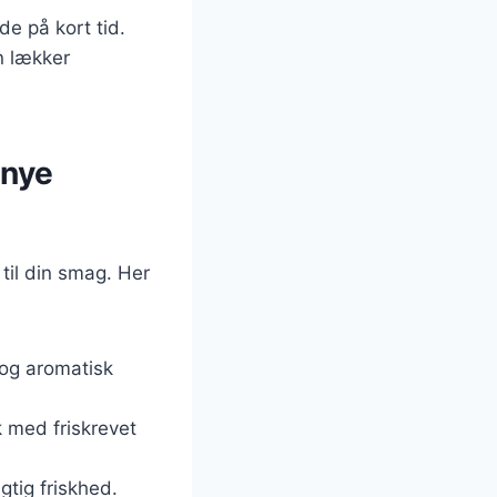
e på kort tid.
en lækker
 nye
il din smag. Her
 og aromatisk
k med friskrevet
gtig friskhed.