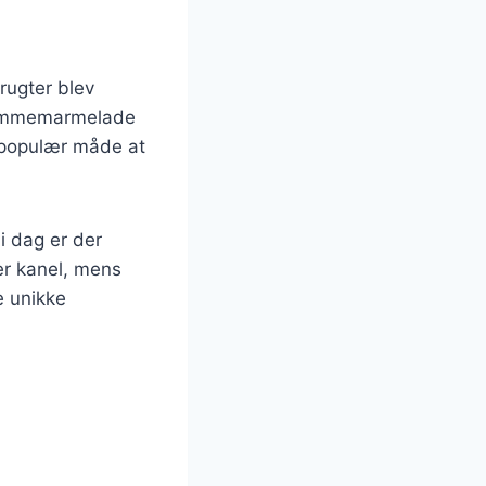
rugter blev
blommemarmelade
n populær måde at
i dag er der
er kanel, mens
e unikke