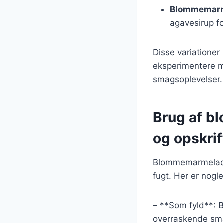
Blommemarm
agavesirup fo
Disse variationer
eksperimentere m
smagsoplevelser.
Brug af b
og opskrif
Blommemarmelade 
fugt. Her er nogl
– **Som fyld**: 
overraskende sm