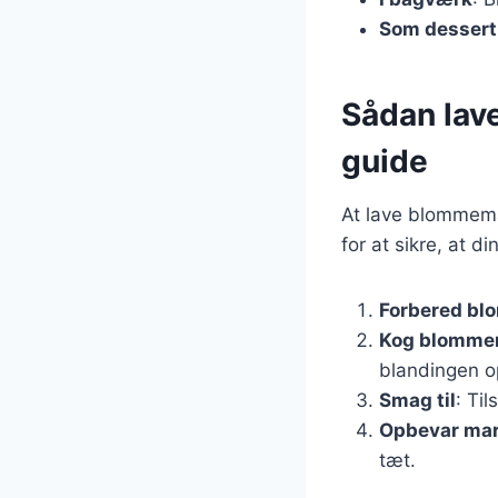
Som dessert
Sådan lav
guide
At lave blommema
for at sikre, at 
Forbered bl
Kog blomme
blandingen o
Smag til
: Ti
Opbevar ma
tæt.