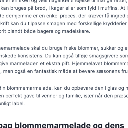
er en skøn og velsmagende tilføjelse til mange retter
 kan bruges på brød, i kager eller som fyld i muffins. At 
derhjemme er en enkel proces, der kræver få ingrediens
ift kan du tilpasse smagen med forskellige krydderier o
vorit blandt både bagere og madelskere.
memarmelade skal du bruge friske blommer, sukker og ev
nskede konsistens. Du kan også tilføje smagsgivere som 
at give marmeladen et ekstra pift. Hjemmelavet blommem
 men også en fantastisk måde at bevare sæsonens fru
 din blommemarmelade, kan du opbevare den i glas og ny
n perfekt gave til venner og familie, især når den præs
nligt label.
 bag blommemarmelade og dens