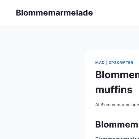
Fortsæt
Blommemarmelade
til
indhold
MAD
|
OPSKRIFTER
Blommema
muffins
Af
Blommemarmelad
Blommemar