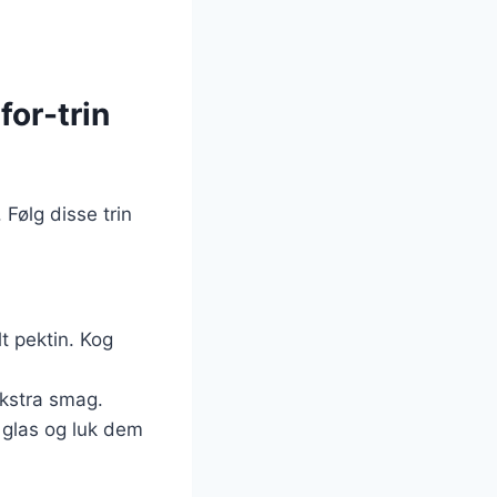
or-trin
Følg disse trin
t pektin. Kog
 ekstra smag.
 glas og luk dem