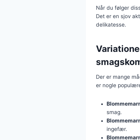
Når du følger di
Det er en sjov akt
delikatesse.
Variation
smagskom
Der er mange måd
er nogle populære
Blommemarm
smag.
Blommemarm
ingefær.
Blommemarm