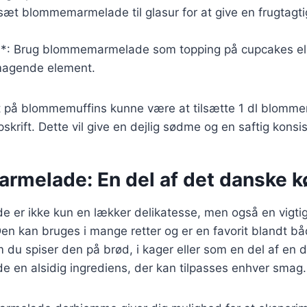
ilsæt blommemarmelade til glasur for at give en frugtagti
*: Brug blommemarmelade som topping på cupcakes elle
smagende element.
ft på blommemuffins kunne være at tilsætte 1 dl blomme
skrift. Dette vil give en dejlig sødme og en saftig konsi
melade: En del af det danske k
er ikke kun en lækker delikatesse, men også en vigtig
en kan bruges i mange retter og er en favorit blandt b
du spiser den på brød, i kager eller som en del af en d
en alsidig ingrediens, der kan tilpasses enhver smag.