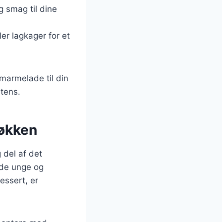
g smag til dine
r lagkager for et
marmelade til din
stens.
økken
 del af det
åde unge og
essert, er