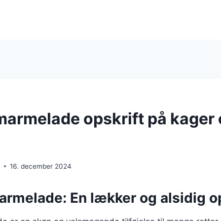
rmelade opskrift på kager 
e
16. december 2024
melade: En lækker og alsidig op