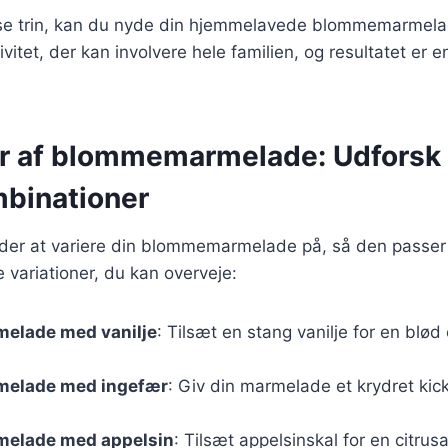
sse trin, kan du nyde din hjemmelavede blommemarmelad
ivitet, der kan involvere hele familien, og resultatet er 
er af blommemarmelade: Udforsk
binationer
er at variere din blommemarmelade på, så den passer t
 variationer, du kan overveje:
elade med vanilje
: Tilsæt en stang vanilje for en blød
elade med ingefær
: Giv din marmelade et krydret kic
elade med appelsin
: Tilsæt appelsinskal for en citrusa