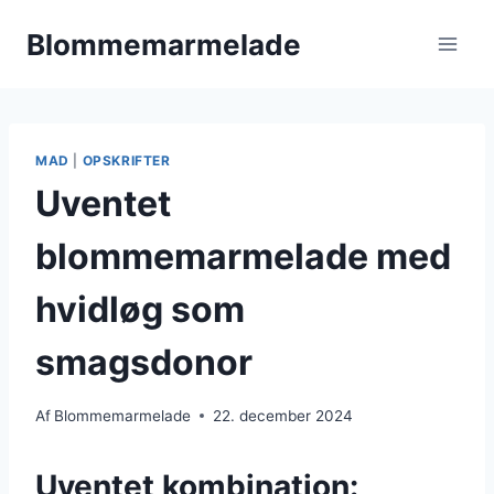
Fortsæt
Blommemarmelade
til
indhold
MAD
|
OPSKRIFTER
Uventet
blommemarmelade med
hvidløg som
smagsdonor
Af
Blommemarmelade
22. december 2024
Uventet kombination: