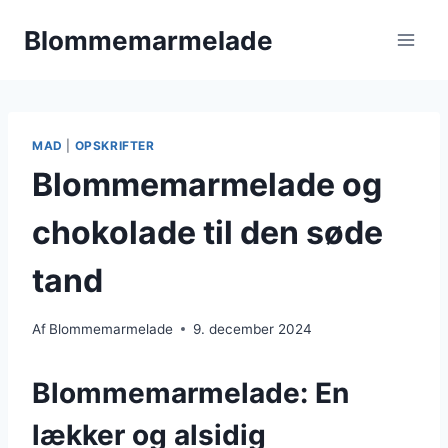
Fortsæt
Blommemarmelade
til
indhold
MAD
|
OPSKRIFTER
Blommemarmelade og
chokolade til den søde
tand
Af
Blommemarmelade
9. december 2024
Blommemarmelade: En
lækker og alsidig