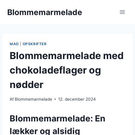
Fortsæt
Blommemarmelade
til
indhold
MAD
|
OPSKRIFTER
Blommemarmelade med
chokoladeflager og
nødder
Af
Blommemarmelade
12. december 2024
Blommemarmelade: En
lækker og alsidig