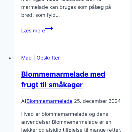
marmelade kan bruges som pålæg på
brød, som fyld…
Blommemarmelade
Læs mere
med
figner
til
Mad
|
Opskrifter
festlige
lejligheder
Blommemarmelade med
frugt til småkager
Af
Blommemarmelade
25. december 2024
Hvad er blommemarmelade og dens
anvendelser Blommemarmelade er en
lækker og alsidig tilføjelse til mange retter.