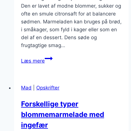
Den er lavet af modne blommer, sukker og
ofte en smule citronsaft for at balancere
sødmen. Marmeladen kan bruges på brød,
i småkager, som fyld i kager eller som en
del af en dessert. Dens søde og
frugtagtige smag…
Blommemarmelade
Læs mere
med
frugt
til
Mad
|
Opskrifter
småkager
Forskellige typer
blommemarmelade med
ingefær