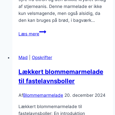
af stjerneanis. Denne marmelade er ikke
kun velsmagende, men også alsidig, da
den kan bruges på brød, i bagværk…
Blommemarmelade
Læs mere
med
citron
og
Mad
|
Opskrifter
stjerneanis
Lækkert blommemarmelade
til fastelavnsboller
Af
Blommemarmelade
20. december 2024
Lækkert blommemarmelade til
fastelavnsboller: En introduktion