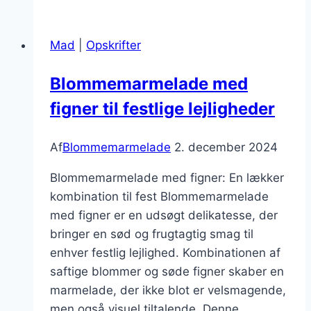
citron
til
Mad
|
Opskrifter
sommerdage
Blommemarmelade med
figner til festlige lejligheder
Af
Blommemarmelade
2. december 2024
Blommemarmelade med figner: En lækker
kombination til fest Blommemarmelade
med figner er en udsøgt delikatesse, der
bringer en sød og frugtagtig smag til
enhver festlig lejlighed. Kombinationen af
saftige blommer og søde figner skaber en
marmelade, der ikke blot er velsmagende,
men også visuel tiltalende. Denne