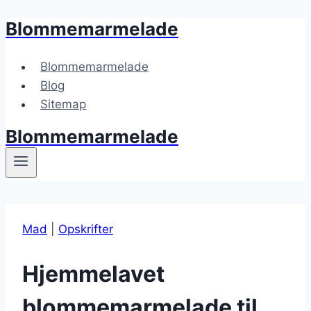
Blommemarmelade
Fortsæt
til
indhold
Blommemarmelade
Blog
Sitemap
Blommemarmelade
Mad
|
Opskrifter
Hjemmelavet
blommemarmelade til