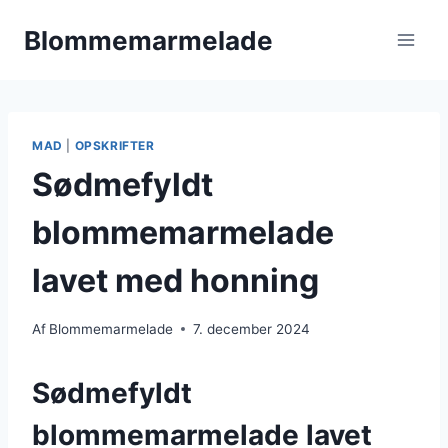
Fortsæt
Blommemarmelade
til
indhold
MAD
|
OPSKRIFTER
Sødmefyldt
blommemarmelade
lavet med honning
Af
Blommemarmelade
7. december 2024
Sødmefyldt
blommemarmelade lavet