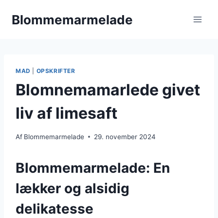
Fortsæt
Blommemarmelade
til
indhold
MAD
|
OPSKRIFTER
Blomnemamarlede givet
liv af limesaft
Af
Blommemarmelade
29. november 2024
Blommemarmelade: En
lækker og alsidig
delikatesse