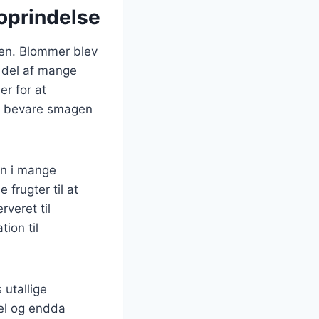
oprindelse
den. Blommer blev
g del af mange
r for at
at bevare smagen
on i mange
 frugter til at
veret til
ion til
utallige
nel og endda