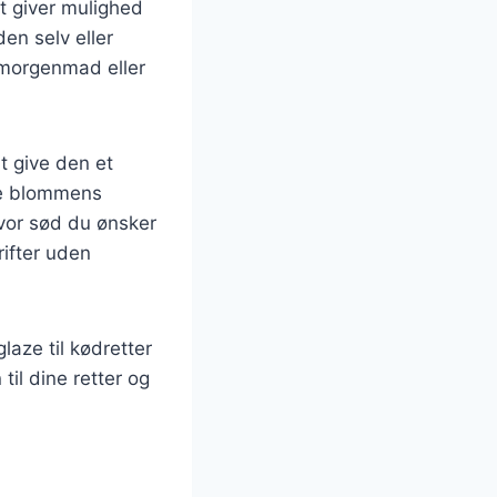
t giver mulighed
en selv eller
 morgenmad eller
t give den et
ve blommens
vor sød du ønsker
ifter uden
aze til kødretter
til dine retter og