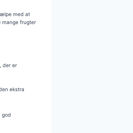
jælpe med at
i mange frugter
 der er
uden ekstra
d god