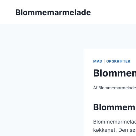
Fortsæt
Blommemarmelade
til
indhold
MAD
|
OPSKRIFTER
Blommema
Af
Blommemarmelad
Blommemar
Blommemarmelade
køkkenet. Den sød