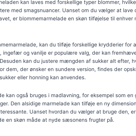
eladen kan laves med forskellige typer blommer, hvilke
ntere med smagsnuancer. Uanset om du vælger at lave d
avet, er blommemarmelade en skøn tilføjelse til enhver
memarmelade, kan du tilføje forskellige krydderier for a
l, ingefær og vanilje er populære valg, der kan fremhæ
 Desuden kan du justere mængden af sukker alt efter, h
r dem, der ønsker en sundere version, findes der opskr
tsukker eller honning kan anvendes.
kan også bruges i madlavning, for eksempel som en gl
ager. Den alsidige marmelade kan tilføje en ny dimension 
teressante. Uanset hvordan du vælger at bruge den, er
 en skøn måde at nyde sæsonens frugter på.