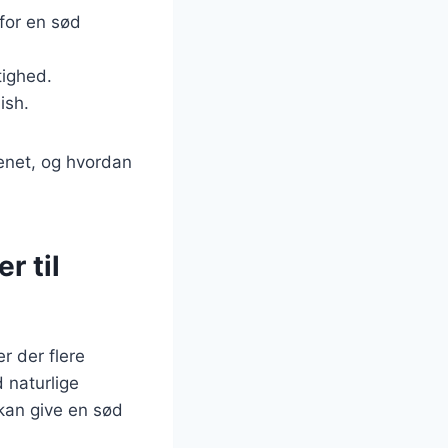
for en sød
tighed.
ish.
enet, og hvordan
r til
 der flere
 naturlige
 kan give en sød