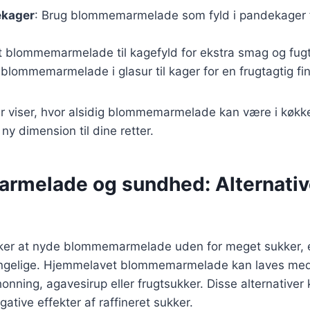
ekager
: Brug blommemarmelade som fyld i pandekager 
æt blommemarmelade til kagefyld for ekstra smag og fug
 blommemarmelade i glasur til kager for en frugtagtig fin
r viser, hvor alsidig blommemarmelade kan være i køkk
 ny dimension til dine retter.
melade og sundhed: Alternative
ker at nyde blommemarmelade uden for meget sukker, er
gængelige. Hjemmelavet blommemarmelade kan laves med
nning, agavesirup eller frugtsukker. Disse alternativer
tive effekter af raffineret sukker.