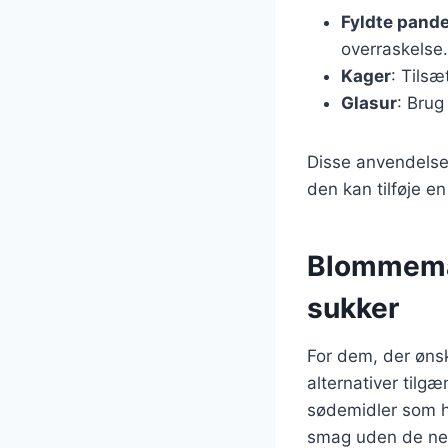
Fyldte pand
overraskelse.
Kager
: Tils
Glasur
: Brug
Disse anvendelse
den kan tilføje en
Blommemar
sukker
For dem, der øns
alternativer til
sødemidler som ho
smag uden de nega