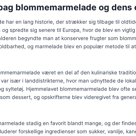
 bag blommemarmelade og dens 
ar en lang historie, der strækker sig tilbage til oldti
a og spredte sig senere til Europa, hvor de blev en vigti
lalderen begyndte man at konservere frugter som blomme
oldbarhed, og marmelade blev en populær metode til 
ommemarmelade været en del af den kulinariske traditi
var især i landdistrikterne, hvor man udnyttede de lokale
g syltetøj. Hjemmelavet blommemarmelade blev ofte ser
om dessert, og opskrifterne blev videregivet fra generat
rmelade stadig en favorit blandt mange, og der findes 
kluderer forskellige ingredienser som sukker, vanilje, ka