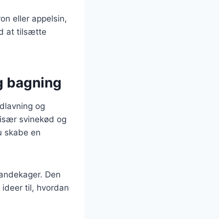
ron eller appelsin,
 at tilsætte
g bagning
dlavning og
 især svinekød og
u skabe en
pandekager. Den
 ideer til, hvordan