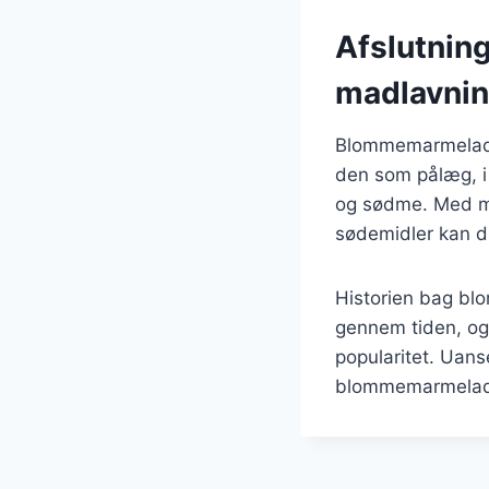
Afslutnin
madlavni
Blommemarmelade e
den som pålæg, i 
og sødme. Med mu
sødemidler kan d
Historien bag bl
gennem tiden, og
popularitet. Uans
blommemarmelade