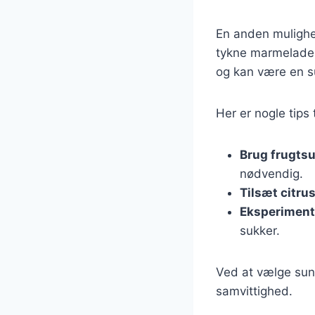
En anden muligh
tykne marmeladen 
og kan være en s
Her er nogle tip
Brug frugts
nødvendig.
Tilsæt citru
Eksperiment
sukker.
Ved at vælge su
samvittighed.