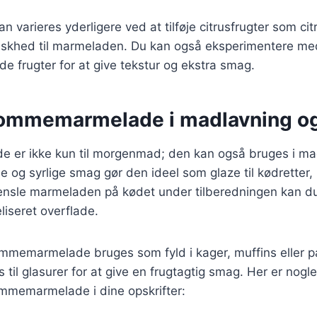
an varieres yderligere ved at tilføje citrusfrugter som cit
friskhed til marmeladen. Du kan også eksperimentere med
de frugter for at give tekstur og ekstra smag.
lommemarmelade i madlavning o
er ikke kun til morgenmad; den kan også bruges i ma
 og syrlige smag gør den ideel som glaze til kødretter,
pensle marmeladen på kødet under tilberedningen kan d
iseret overflade.
ommemarmelade bruges som fyld i kager, muffins eller 
 til glasurer for at give en frugtagtig smag. Her er nogle
mmemarmelade i dine opskrifter: