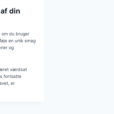
af din
et om du bruger
lføje en unik smag
rier og
været værdsat
 fortsatte
avet, er