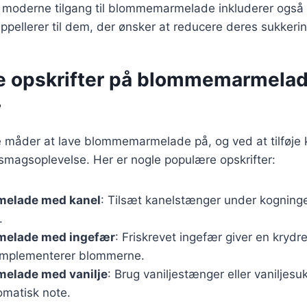
en moderne tilgang til blommemarmelade inkluderer også
 appellerer til dem, der ønsker at reducere deres sukkeri
ge opskrifter på blommemarmela
r
 måder at lave blommemarmelade på, og ved at tilføje 
smagsoplevelse. Her er nogle populære opskrifter:
elade med kanel
: Tilsæt kanelstænger under kogning
.
elade med ingefær
: Friskrevet ingefær giver en krydre
omplementerer blommerne.
elade med vanilje
: Brug vaniljestænger eller vaniljesukk
omatisk note.