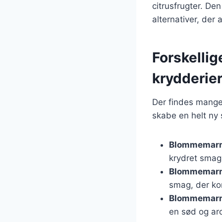
citrusfrugter. D
alternativer, der
Forskelli
krydderie
Der findes mange
skabe en helt ny 
Blommemarm
krydret smag
Blommemarm
smag, der k
Blommemarm
en sød og ar