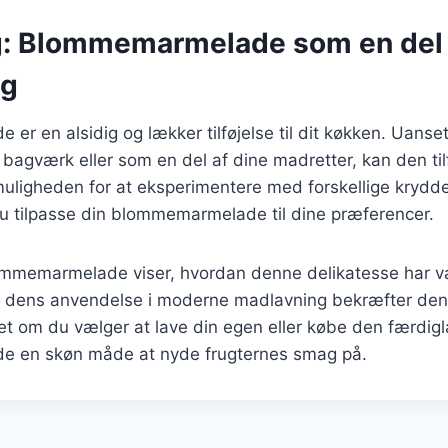
g: Blommemarmelade som en del 
ng
r en alsidig og lækker tilføjelse til dit køkken. Uans
bagværk eller som en del af dine madretter, kan den ti
ligheden for at eksperimentere med forskellige krydde
u tilpasse din blommemarmelade til dine præferencer.
ommemarmelade viser, hvordan denne delikatesse har 
 dens anvendelse i moderne madlavning bekræfter dens
et om du vælger at lave din egen eller købe den færdigl
 en skøn måde at nyde frugternes smag på.