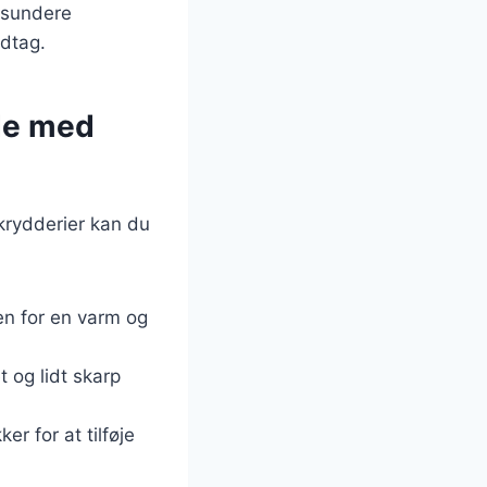
 sundere
ndtag.
de med
krydderier kan du
en for en varm og
t og lidt skarp
er for at tilføje