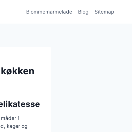
Blommemarmelade
Blog
Sitemap
 køkken
elikatesse
 måder i
ød, kager og