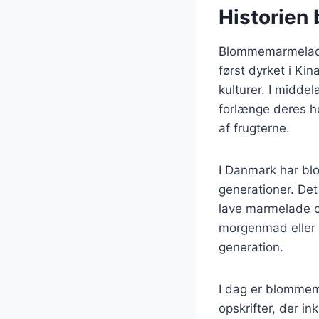
Historien
Blommemarmelade h
først dyrket i Kin
kulturer. I midde
forlænge deres h
af frugterne.
I Danmark har bl
generationer. Det 
lave marmelade o
morgenmad eller s
generation.
I dag er blommema
opskrifter, der in