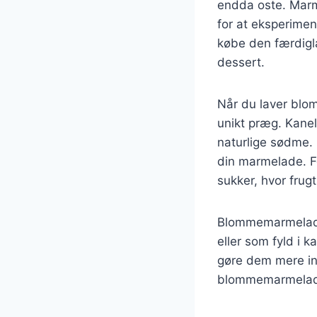
endda oste. Marm
for at eksperime
købe den færdigl
dessert.
Når du laver blom
unikt præg. Kane
naturlige sødme.
din marmelade. Fo
sukker, hvor frug
Blommemarmelade 
eller som fyld i k
gøre dem mere in
blommemarmelade