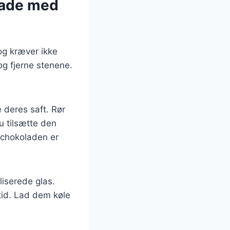
lade med
g kræver ikke
g fjerne stenene.
 deres saft. Rør
u tilsætte den
 chokoladen er
iserede glas.
tid. Lad dem køle