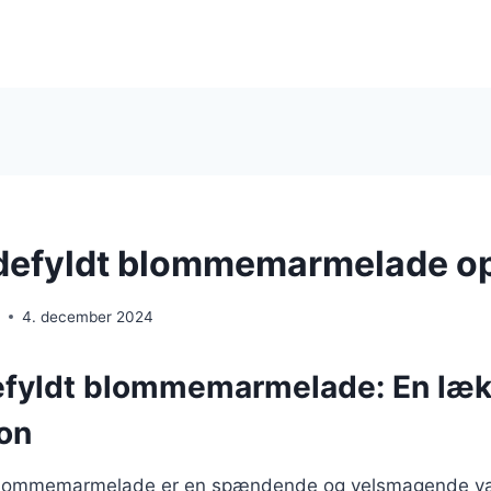
efyldt blommemarmelade op
e
4. december 2024
fyldt blommemarmelade: En læk
on
blommemarmelade er en spændende og velsmagende var