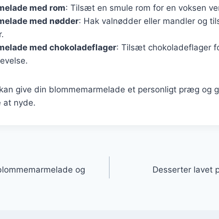
elade med rom
: Tilsæt en smule rom for en voksen ve
elade med nødder
: Hak valnødder eller mandler og ti
r.
elade med chokoladeflager
: Tilsæt chokoladeflager f
evelse.
r kan give din blommemarmelade et personligt præg og 
at nyde.
gation
 blommemarmelade og
Desserter lave