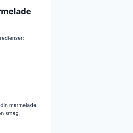
armelade
redienser:
r din marmelade.
gen smag.