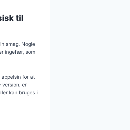
sk til
din smag. Nogle
er ingefær, som
 appelsin for at
 version, er
ler kan bruges i