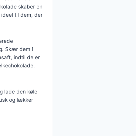
kolade skaber en
deel til dem, der
berede
g. Skær dem i
aft, indtil de er
ælkechokolade,
g lade den køle
ktisk og lækker