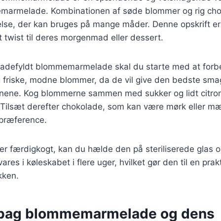
marmelade. Kombinationen af søde blommer og rig cho
se, der kan bruges på mange måder. Denne opskrift er i
et twist til deres morgenmad eller dessert.
oladefyldt blommemarmelade skal du starte med at for
friske, modne blommer, da de vil give den bedste sma
enene. Kog blommerne sammen med sukker og lidt citrons
. Tilsæt derefter chokolade, som kan være mørk eller m
 præference.
r færdigkogt, kan du hælde den på steriliserede glas o
res i køleskabet i flere uger, hvilket gør den til en pra
økken.
 bag blommemarmelade og dens