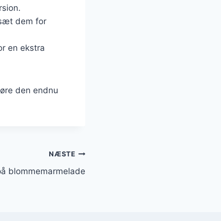
rsion.
lsæt dem for
or en ekstra
gøre den endnu
NÆSTE
t på blommemarmelade