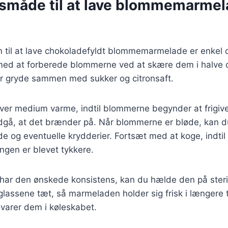
måde til at lave blommemarme
il at lave chokoladefyldt blommemarmelade er enkel o
 med at forberede blommerne ved at skære dem i halve o
r gryde sammen med sukker og citronsaft.
ver medium varme, indtil blommerne begynder at frigive
ndgå, at det brænder på. Når blommerne er bløde, kan d
 og eventuelle krydderier. Fortsæt med at koge, indtil
ngen er blevet tykkere.
ar den ønskede konsistens, kan du hælde den på steril
 glassene tæt, så marmeladen holder sig frisk i længere 
varer dem i køleskabet.