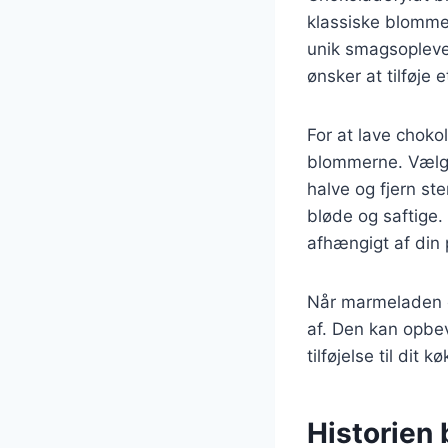
klassiske blomme
unik smagsoplevel
ønsker at tilføje 
For at lave chok
blommerne. Vælg 
halve og fjern st
bløde og saftige
afhængigt af din
Når marmeladen e
af. Den kan opbeva
tilføjelse til dit k
Historien