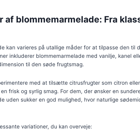
r af blommemarmelade: Fra klassi
an varieres på utallige måder for at tilpasse den til 
oner inkluderer blommemarmelade med vanilje, kanel ell
a dimension til den søde frugtsmag.
rimentere med at tilsætte citrusfrugter som citron eller
n frisk og syrlig smag. For dem, der ønsker en sundere
uden sukker en god mulighed, hvor naturlige sødemid
ressante variationer, du kan overveje: