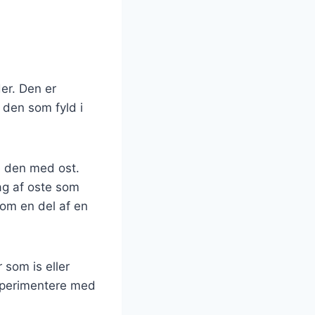
er. Den er
 den som fyld i
 den med ost.
g af oste som
som en del af en
som is eller
ksperimentere med