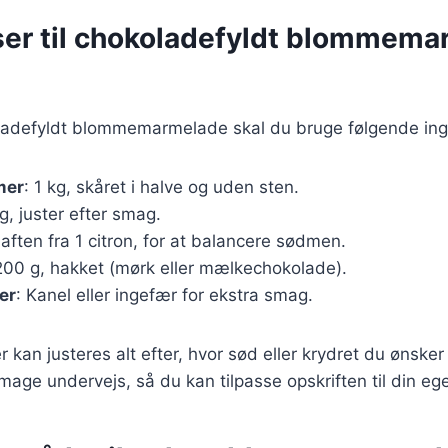
ser til chokoladefyldt blommem
oladefyldt blommemarmelade skal du bruge følgende ing
mer
: 1 kg, skåret i halve og uden sten.
g, juster efter smag.
Saften fra 1 citron, for at balancere sødmen.
200 g, hakket (mørk eller mælkechokolade).
er
: Kanel eller ingefær for ekstra smag.
r kan justeres alt efter, hvor sød eller krydret du ønske
 smage undervejs, så du kan tilpasse opskriften til din e