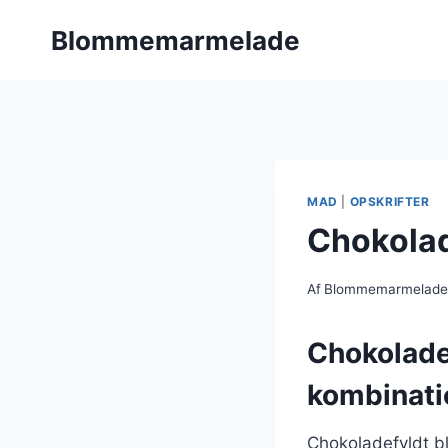
Fortsæt
Blommemarmelade
til
indhold
MAD
|
OPSKRIFTER
Chokolad
Af
Blommemarmelad
Chokolade
kombinati
Chokoladefyldt 