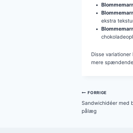
Blommemarm
Blommemarm
ekstra tekstu
Blommemarm
chokoladeopl
Disse variatione
mere spændende 
Indlægsnavi
FORRIGE
Sandwichidéer med
pålæg