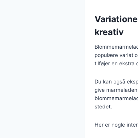
Variatione
kreativ
Blommemarmelade k
populære variati
tilføjer en ekstr
Du kan også ekspe
give marmeladen e
blommemarmelade 
stedet.
Her er nogle inte