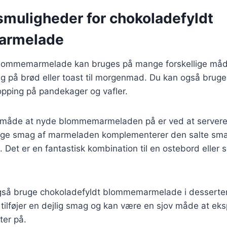
smuligheder for chokoladefyldt
armelade
lommemarmelade kan bruges på mange forskellige måd
g på brød eller toast til morgenmad. Du kan også bruge
opping på pandekager og vafler.
 måde at nyde blommemarmeladen på er ved at servere
ige smag af marmeladen komplementerer den salte sma
t. Det er en fantastisk kombination til en ostebord eller 
gså bruge chokoladefyldt blommemarmelade i desserter 
tilføjer en dejlig smag og kan være en sjov måde at e
fter på.