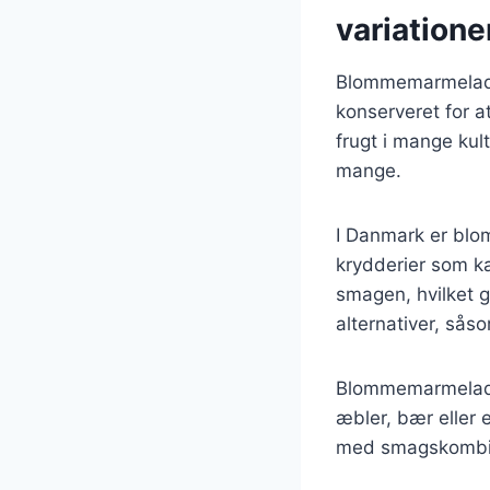
variatione
Blommemarmelade h
konserveret for a
frugt i mange kul
mange.
I Danmark er blo
krydderier som kan
smagen, hvilket 
alternativer, så
Blommemarmelade
æbler, bær eller 
med smagskombinat