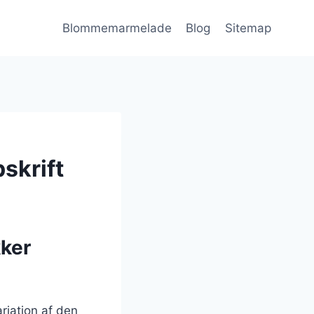
Blommemarmelade
Blog
Sitemap
skrift
ker
iation af den