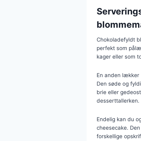
Servering
blommem
Chokoladefyldt b
perfekt som pålæ
kager eller som t
En anden lækker
Den søde og fyld
brie eller gedeos
desserttallerken.
Endelig kan du o
cheesecake. Den 
forskellige opskri