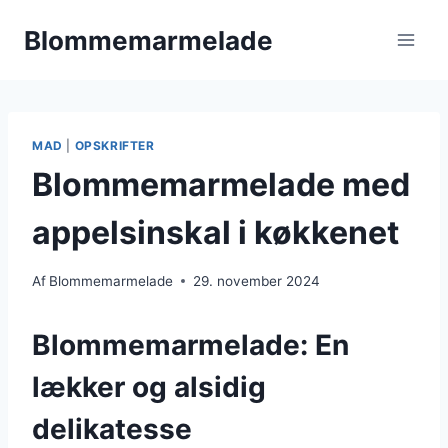
Fortsæt
Blommemarmelade
til
indhold
MAD
|
OPSKRIFTER
Blommemarmelade med
appelsinskal i køkkenet
Af
Blommemarmelade
29. november 2024
Blommemarmelade: En
lækker og alsidig
delikatesse