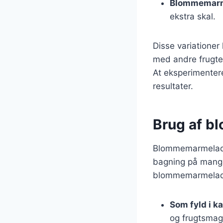
Blommemarm
ekstra skal.
Disse variatione
med andre frugte
At eksperimenter
resultater.
Brug af b
Blommemarmelade 
bagning på mange
blommemarmelad
Som fyld i k
og frugtsmag