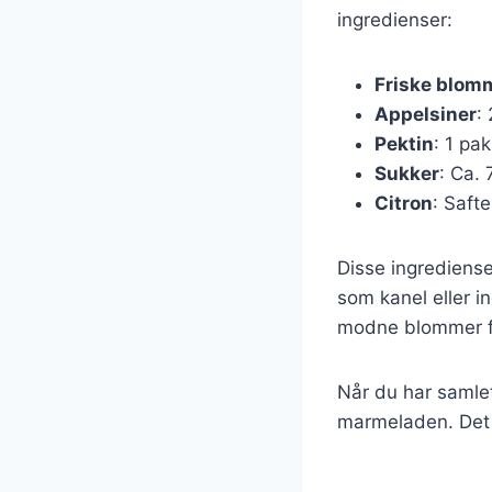
ingredienser:
Friske blom
Appelsiner
:
Pektin
: 1 pa
Sukker
: Ca. 
Citron
: Safte
Disse ingrediens
som kanel eller i
modne blommer fo
Når du har samlet
marmeladen. Det er