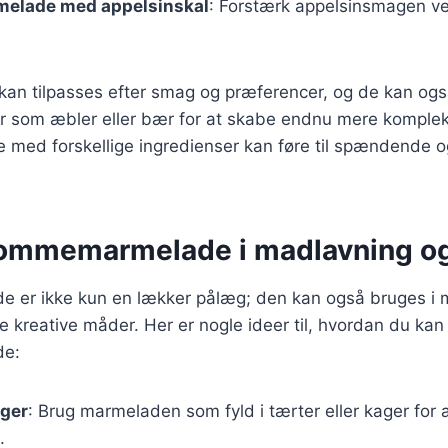
elade med appelsinskal
: Forstærk appelsinsmagen ve
r kan tilpasses efter smag og præferencer, og de kan o
r som æbler eller bær for at skabe endnu mere komplek
e med forskellige ingredienser kan føre til spændende o
lommemarmelade i madlavning o
er ikke kun en lækker pålæg; den kan også bruges i 
 kreative måder. Her er nogle ideer til, hvordan du ka
e:
ager
: Brug marmeladen som fyld i tærter eller kager for a
.