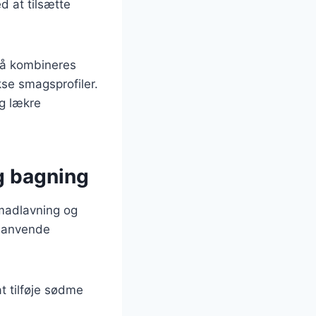
d at tilsætte
gså kombineres
se smagsprofiler.
g lækre
g bagning
madlavning og
n anvende
t tilføje sødme