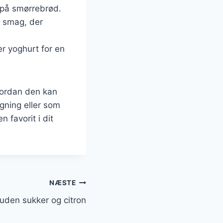
 på smørrebrød.
g smag, der
r yoghurt for en
vordan den kan
agning eller som
 favorit i dit
NÆSTE
den sukker og citron