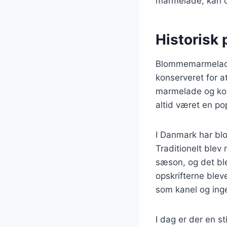
marmelade, kan du
Historisk
Blommemarmelade h
konserveret for a
marmelade og kon
altid været en pop
I Danmark har bl
Traditionelt blev
sæson, og det ble
opskrifterne blev
som kanel og ing
I dag er der en 