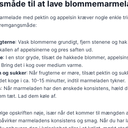
måde til at lave blommemarmel
rmelade med pektin og appelsin kræver nogle enkle tri
fremgangsmåde:
gterne
: Vask blommerne grundigt, fjern stenene og hak
skallen af appelsinerne og pres saften ud.
ne
: I en stor gryde, tilsæt de hakkede blommer, appelsins
. Bring det i kog over medium varme.
n og sukker
: Når frugterne er møre, tilsæt pektin og suk
det koge i ca. 10-15 minutter, indtil marmeladen tykner.
s
: Når marmeladen har den ønskede konsistens, hæld den
dem tæt. Lad dem køle af.
 følge opskriften nøje, især når det kommer til mængden 
 påvirker marmeladens konsistens og smag. Når du har l