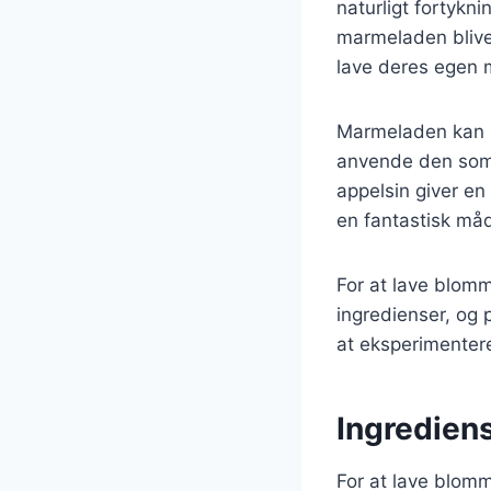
naturligt fortykn
marmeladen bliver
lave deres egen 
Marmeladen kan b
anvende den som f
appelsin giver e
en fantastisk må
For at lave blom
ingredienser, og p
at eksperimenter
Ingredien
For at lave blom