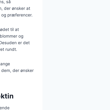
ns, så
m, der ønsker at
 og præferencer.
et til at
f blommer og
 Desuden er det
et rundt.
mange
or dem, der ønsker
ktin
gende