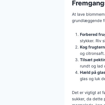
Fremgangs
At lave blommema
grundlæggende 
Forbered fru
stykker. Riv 
Kog frugter
og citronsaft
Tilsæt pekti
rundt og lad 
Hæld på gla
glas og luk 
Det er vigtigt at
sukker, da dette