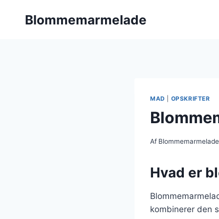
Fortsæt
Blommemarmelade
til
indhold
MAD
|
OPSKRIFTER
Blommem
Af
Blommemarmelad
Hvad er b
Blommemarmelade
kombinerer den s