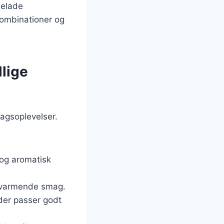
melade
kombinationer og
lige
agsoplevelser.
 og aromatisk
g varmende smag.
, der passer godt