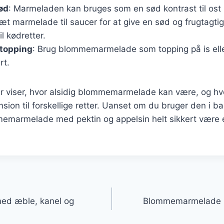
ød
: Marmeladen kan bruges som en sød kontrast til ost
sæt marmelade til saucer for at give en sød og frugtagti
l kødretter.
topping
: Brug blommemarmelade som topping på is elle
rt.
r viser, hvor alsidig blommemarmelade kan være, og h
nsion til forskellige retter. Uanset om du bruger den i b
mmemarmelade med pektin og appelsin helt sikkert være en
gation
d æble, kanel og
Blommemarmelade u