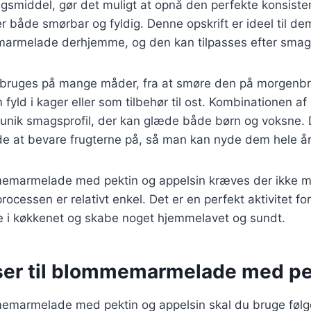
ingsmiddel, gør det muligt at opnå den perfekte konsiste
 både smørbar og fyldig. Denne opskrift er ideel til de
marmelade derhjemme, og den kan tilpasses efter smag
ruges på mange måder, fra at smøre den på morgenbrød
yld i kager eller som tilbehør til ost. Kombinationen a
n unik smagsprofil, der kan glæde både børn og voksne.
de at bevare frugterne på, så man kan nyde dem hele år
memarmelade med pektin og appelsin kræves der ikke 
rocessen er relativt enkel. Det er en perfekt aktivitet f
e i køkkenet og skabe noget hjemmelavet og sundt.
ser til blommemarmelade med pe
memarmelade med pektin og appelsin skal du bruge føl