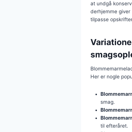
at undgå konserv
derhjemme giver 
tilpasse opskrift
Variatione
smagsopl
Blommemarmelade 
Her er nogle popu
Blommemarm
smag.
Blommemarm
Blommemarm
til efteråret.