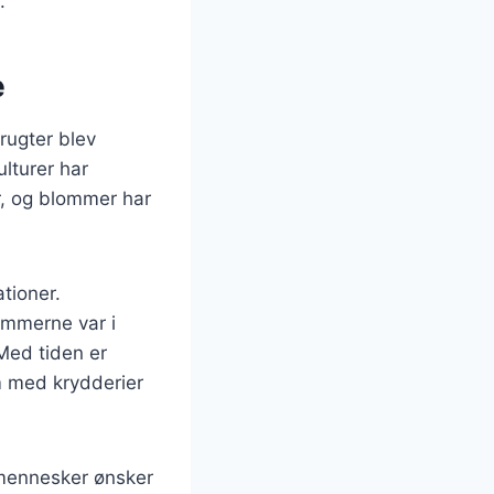
.
e
rugter blev
lturer har
r, og blommer har
tioner.
ommerne var i
Med tiden er
m med krydderier
 mennesker ønsker