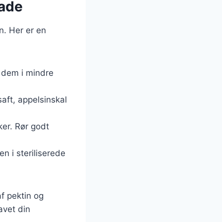
ade
n. Her er en
 dem i mindre
aft, appelsinskal
ker. Rør godt
 i steriliserede
af pektin og
avet din