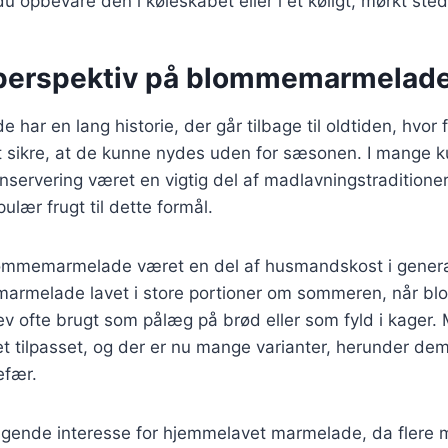
 opbevare den i køleskabet eller i et køligt, mørkt sted
 perspektiv på blommemarmelad
ar en lang historie, der går tilbage til oldtiden, hvor f
t sikre, at de kunne nydes uden for sæsonen. I mange ku
servering været en vigtig del af madlavningstraditione
ulær frugt til dette formål.
ommemarmelade været en del af husmandskost i genera
 marmelade lavet i store portioner om sommeren, når bl
v ofte brugt som pålæg på brød eller som fyld i kager. 
et tilpasset, og der er nu mange varianter, herunder de
efær.
stigende interesse for hjemmelavet marmelade, da flere