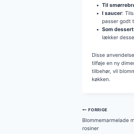
Til smørrebr
I saucer
: Til
passer godt ti
Som dessert
lækker desse
Disse anvendelse
tilføje en ny dime
tilbehør, vil blo
køkken.
Indlægsnavi
FORRIGE
Blommemarmelade me
rosiner