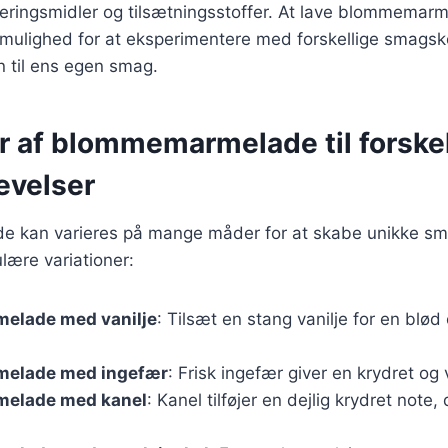
eringsmidler og tilsætningsstoffer. At lave blommemar
mulighed for at eksperimentere med forskellige smags
en til ens egen smag.
r af blommemarmelade til forskel
evelser
kan varieres på mange måder for at skabe unikke sm
lære variationer:
elade med vanilje
: Tilsæt en stang vanilje for en blød
elade med ingefær
: Frisk ingefær giver en krydret o
elade med kanel
: Kanel tilføjer en dejlig krydret note