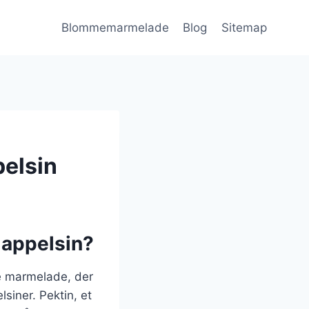
Blommemarmelade
Blog
Sitemap
elsin
appelsin?
e marmelade, der
siner. Pektin, et