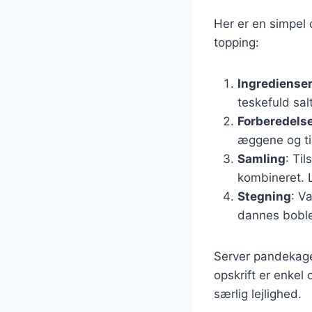
Her er en simpel
topping:
Ingrediense
teskefuld sal
Forberedels
æggene og ti
Samling
: Til
kombineret. L
Stegning
: V
dannes boble
Server pandekag
opskrift er enkel 
særlig lejlighed.