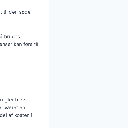
st til den søde
å bruges i
nser kan føre til
rugter blev
ar været en
el af kosten i