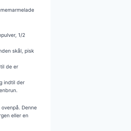
lommemarmelade
pulver, 1/2
anden skål, pisk
til de er
 indtil der
denbrun.
 ovenpå. Denne
rgen eller en