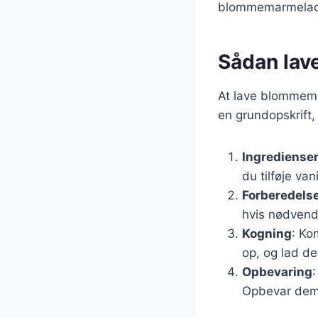
blommemarmelade 
Sådan lav
At lave blommemar
en grundopskrift,
Ingrediense
du tilføje vani
Forberedels
hvis nødvend
Kogning
: Ko
op, og lad de
Opbevaring
Opbevar dem 