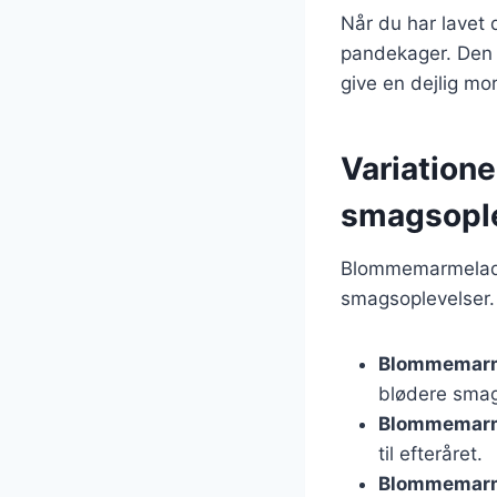
Når du har lavet 
pandekager. Den 
give en dejlig m
Variatione
smagsopl
Blommemarmelade 
smagsoplevelser. 
Blommemarm
blødere sma
Blommemarm
til efteråret.
Blommemarm