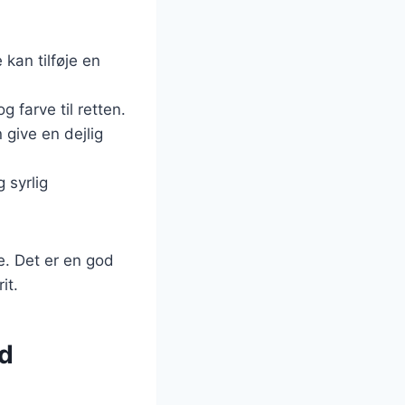
kan tilføje en
 farve til retten.
give en dejlig
 syrlig
e. Det er en god
it.
ed