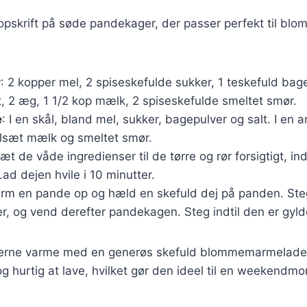
 opskrift på søde pandekager, der passer perfekt til b
r
: 2 kopper mel, 2 spiseskefulde sukker, 1 teskefuld bage
t, 2 æg, 1 1/2 kop mælk, 2 spiseskefulde smeltet smør.
e
: I en skål, bland mel, sukker, bagepulver og salt. I en 
lsæt mælk og smeltet smør.
sæt de våde ingredienser til de tørre og rør forsigtigt, ind
ad dejen hvile i 10 minutter.
arm en pande op og hæld en skefuld dej på panden. Steg
r, og vend derefter pandekagen. Steg indtil den er gyl
erne varme med en generøs skefuld blommemarmelade
og hurtig at lave, hvilket gør den ideel til en weekendmo