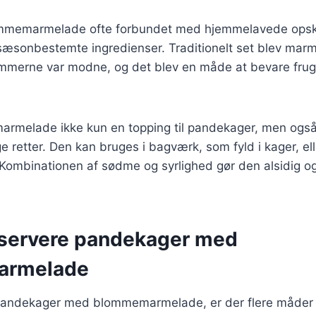
ommemarmelade ofte forbundet med hjemmelavede opskr
sæsonbestemte ingredienser. Traditionelt set blev marm
ommerne var modne, og det blev en måde at bevare frugt
armelade ikke kun en topping til pandekager, men ogs
e retter. Den kan bruges i bagværk, som fyld i kager, el
 Kombinationen af sødme og syrlighed gør den alsidig og
t servere pandekager med
armelade
pandekager med blommemarmelade, er der flere måder 