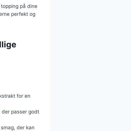
 topping på dine
rne perfekt og
lige
e
kstrakt for en
, der passer godt
sk smag, der kan