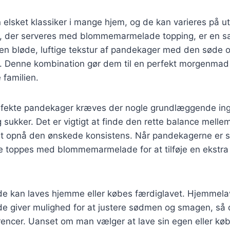
elsket klassiker i mange hjem, og de kan varieres på ut
 der serveres med blommemarmelade topping, er en sær
en bløde, luftige tekstur af pandekager med den søde o
 Denne kombination gør dem til en perfekt morgenmad e
 familien.
erfekte pandekager kræves der nogle grundlæggende in
sukker. Det er vigtigt at finde den rette balance melle
at opnå den ønskede konsistens. Når pandekagerne er st
de toppes med blommemarmelade for at tilføje en ekstra
 kan laves hjemme eller købes færdiglavet. Hjemmela
giver mulighed for at justere sødmen og smagen, så d
encer. Uanset om man vælger at lave sin egen eller køb