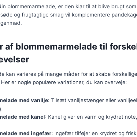
din blommemarmelade, er den klar til at blive brugt som
søde og frugtagtige smag vil komplementere pandekage
orgenmad.
r af blommemarmelade til forskel
evelser
kan varieres på mange måder for at skabe forskellig
Her er nogle populære variationer, du kan overveje:
elade med vanilje
: Tilsæt vaniljestænger eller vaniljee
g.
elade med kanel
: Kanel giver en varm og krydret note
elade med ingefær
: Ingefær tilføjer en krydret og fri