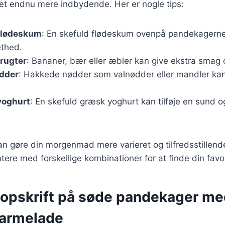
det endnu mere indbydende. Her er nogle tips:
flødeskum
: En skefuld flødeskum ovenpå pandekagerne 
thed.
frugter
: Bananer, bær eller æbler kan give ekstra smag og
dder
: Hakkede nødder som valnødder eller mandler kan 
yoghurt
: En skefuld græsk yoghurt kan tilføje en sund og
 kan gøre din morgenmad mere varieret og tilfredsstillend
tere med forskellige kombinationer for at finde din favor
 opskrift på søde pandekager m
armelade