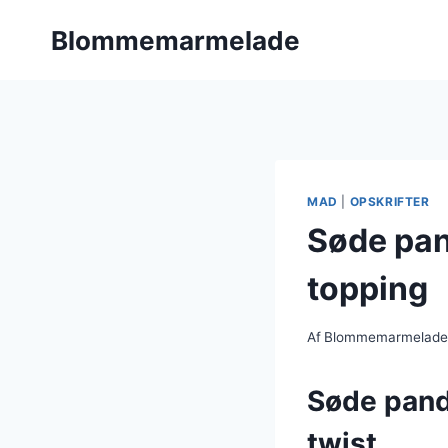
Fortsæt
Blommemarmelade
til
indhold
MAD
|
OPSKRIFTER
Søde pa
topping
Af
Blommemarmelad
Søde pand
twist