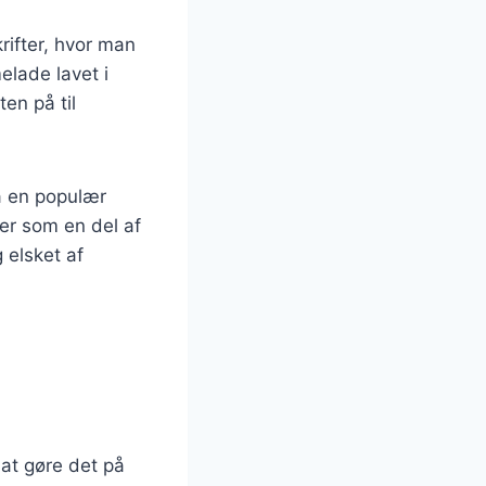
ifter, hvor man
elade lavet i
en på til
å en populær
ler som en del af
 elsket af
at gøre det på