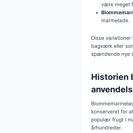
være meget f
Blommemarm
marmelade.
Disse variationer
bagværk eller som
spændende nye s
Historien
anvendel
Blommemarmelade h
konserveret for a
populær frugt i m
århundreder.