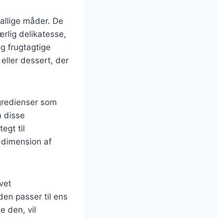
allige måder. De
lig delikatesse,
g frugtagtige
ller dessert, der
gredienser som
m disse
egt til
 dimension af
vet
en passer til ens
e den, vil