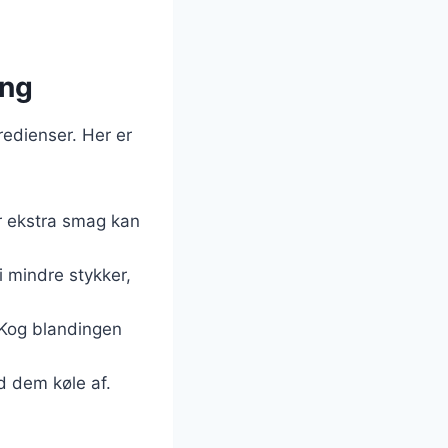
ing
redienser. Her er
or ekstra smag kan
 mindre stykker,
 Kog blandingen
d dem køle af.