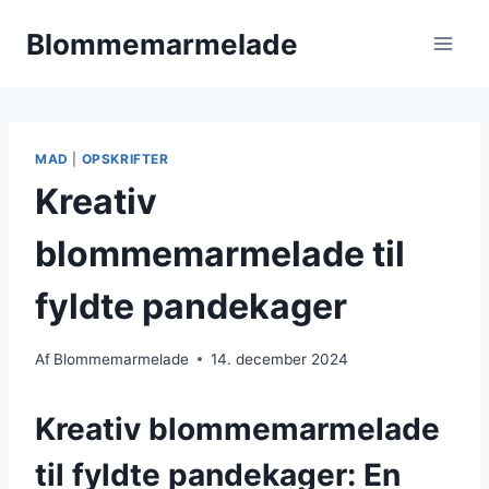
Fortsæt
Blommemarmelade
til
indhold
MAD
|
OPSKRIFTER
Kreativ
blommemarmelade til
fyldte pandekager
Af
Blommemarmelade
14. december 2024
Kreativ blommemarmelade
til fyldte pandekager: En