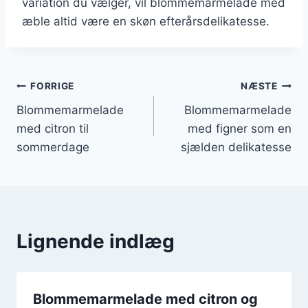
variation du vælger, vil blommemarmelade med
æble altid være en skøn efterårsdelikatesse.
Indlægsnavigation
FORRIGE
NÆSTE
Blommemarmelade
Blommemarmelade
med citron til
med figner som en
sommerdage
sjælden delikatesse
Lignende indlæg
Blommemarmelade med citron og