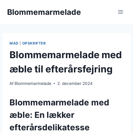
Fortsæt
Blommemarmelade
til
indhold
MAD
|
OPSKRIFTER
Blommemarmelade med
æble til efterårsfejring
Af
Blommemarmelade
2. december 2024
Blommemarmelade med
æble: En lækker
efterårsdelikatesse