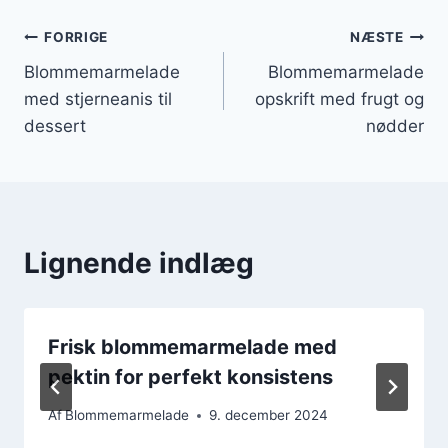
Indlægsnavigation
FORRIGE
NÆSTE
Blommemarmelade
Blommemarmelade
med stjerneanis til
opskrift med frugt og
dessert
nødder
Lignende indlæg
Frisk blommemarmelade med
pektin for perfekt konsistens
Af
Blommemarmelade
9. december 2024