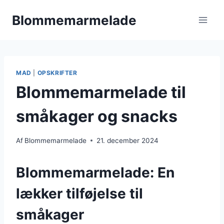
Fortsæt
Blommemarmelade
til
indhold
MAD
|
OPSKRIFTER
Blommemarmelade til
småkager og snacks
Af
Blommemarmelade
21. december 2024
Blommemarmelade: En
lækker tilføjelse til
småkager