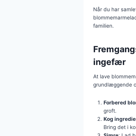
Når du har samlet
blommemarmelade 
familien.
Fremgangs
ingefær
At lave blommema
grundlæggende op
Forbered bl
groft.
Kog ingredi
Bring det i 
Simre
: Lad b