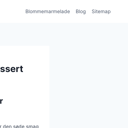
Blommemarmelade
Blog
Sitemap
ssert
r
er den søde smag