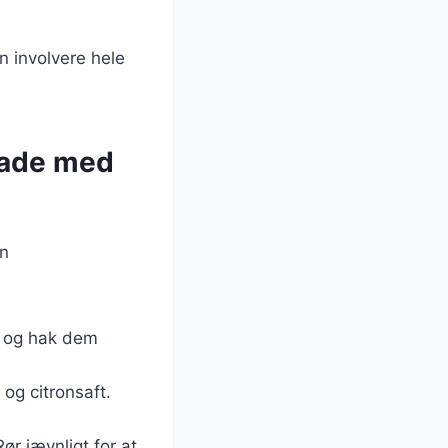
 involvere hele
lade med
en
n og hak dem
 og citronsaft.
ør jævnligt for at