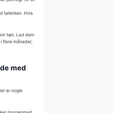
 tallerken. Hvis
 dem tæt. Lad dem
i flere måneder,
ade med
r er nogle
ækker morgenmad.