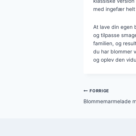
klassiske version
med ingefær helt 
At lave din egen
og tilpasse smagen
familien, og resu
du har blommer v
og oplev den vidu
Indlægsnavi
FORRIGE
Blommemarmelade m