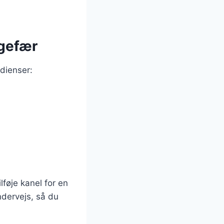
gefær
dienser:
lføje kanel for en
undervejs, så du