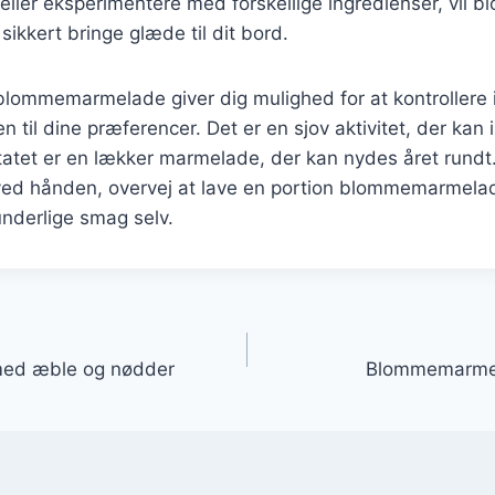
 eller eksperimentere med forskellige ingredienser, vi
sikkert bringe glæde til dit bord.
 blommemarmelade giver dig mulighed for at kontrollere
 til dine præferencer. Det er en sjov aktivitet, der kan 
ltatet er en lækker marmelade, der kan nydes året rund
ed hånden, overvej at lave en portion blommemarmela
nderlige smag selv.
gation
ed æble og nødder
Blommemarmela