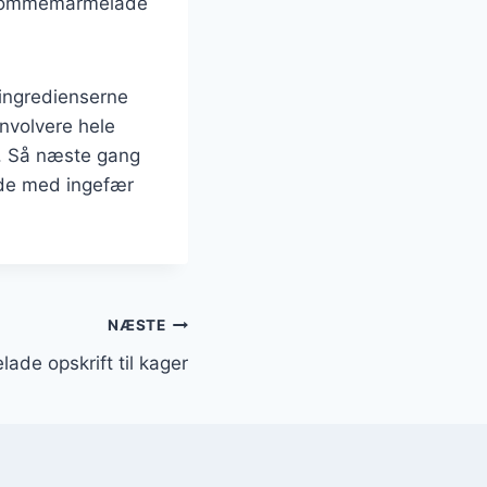
l blommemarmelade
 ingredienserne
involvere hele
t. Så næste gang
de med ingefær
NÆSTE
de opskrift til kager