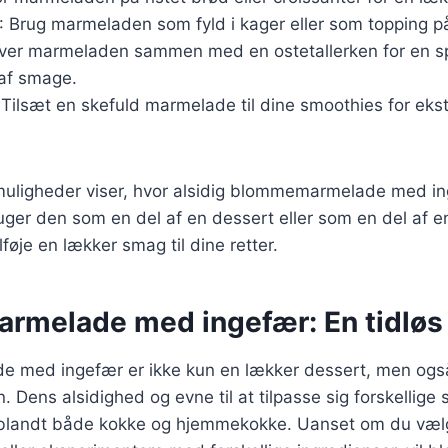
: Brug marmeladen som fyld i kager eller som topping på
rver marmeladen sammen med en ostetallerken for en
af smage.
 Tilsæt en skefuld marmelade til dine smoothies for ek
muligheder viser, hvor alsidig blommemarmelade med i
ger den som en del af en dessert eller som en del af e
ilføje en lækker smag til dine retter.
melade med ingefær: En tidløs 
med ingefær er ikke kun en lækker dessert, men også 
on. Dens alsidighed og evne til at tilpasse sig forskellige
it blandt både kokke og hjemmekokke. Uanset om du væl