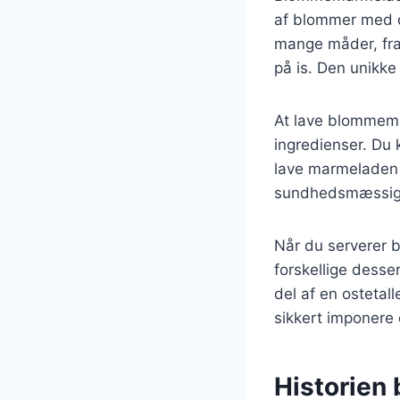
af blommer med 
mange måder, fra 
på is. Den unikke
At lave blommema
ingredienser. Du 
lave marmeladen 
sundhedsmæssig f
Når du serverer
forskellige desse
del af en ostetal
sikkert imponere 
Historien