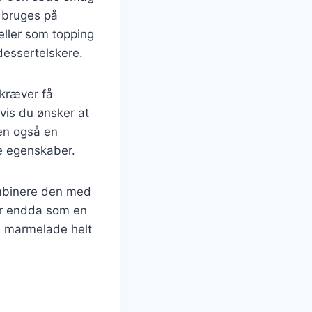
 bruges på
eller som topping
dessertelskere.
 kræver få
vis du ønsker at
en også en
e egenskaber.
mbinere den med
ler endda som en
e marmelade helt