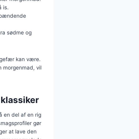
 is.
 spændende
stra sødme og
ngefær kan være.
n morgenmad, vil
klassiker
en del af en rig
 smagsprofiler gør
ger at lave den