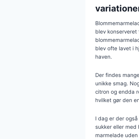
variatione
Blommemarmelade h
blev konserveret 
blommemarmelade 
blev ofte lavet i 
haven.
Der findes mange
unikke smag. Nog
citron og endda r
hvilket gør den 
I dag er der ogs
sukker eller med 
marmelade uden de