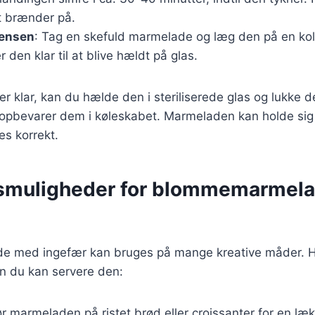
t brænder på.
tensen
: Tag en skefuld marmelade og læg den på en kold
r den klar til at blive hældt på glas.
r klar, kan du hælde den i steriliserede glas og lukke
 opbevarer dem i køleskabet. Marmeladen kan holde sig 
es korrekt.
gsmuligheder for blommemarmel
 med ingefær kan bruges på mange kreative måder. He
dan du kan servere den:
r marmeladen på ristet brød eller croissanter for en l