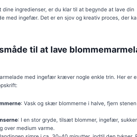
 dine ingredienser, er du klar til at begynde at lave din
med ingefær. Det er en sjov og kreativ proces, der kan
måde til at lave blommemarme
rmelade med ingefær kræver nogle enkle trin. Her er 
skrift:
ommerne
: Vask og skær blommerne i halve, fjern stene
enserne
: I en stor gryde, tilsæt blommer, ingefær, sukker
kog over medium varme.
landingen simre i ca. 30-40 minutter, indtil den tykner. R