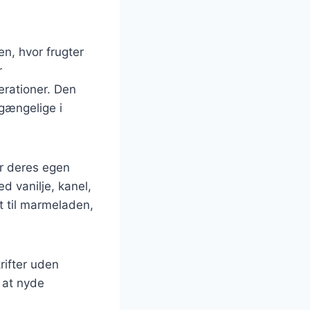
en, hvor frugter
r
erationer. Den
lgængelige i
er deres egen
 vanilje, kanel,
t til marmeladen,
rifter uden
r at nyde