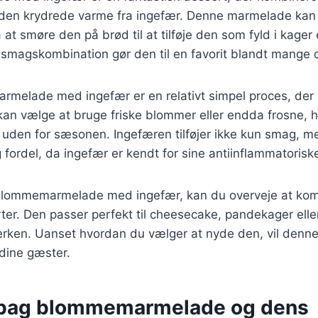
den krydrede varme fra ingefær. Denne marmelade kan
at smøre den på brød til at tilføje den som fyld i kager 
 smagskombination gør den til en favorit blandt mange 
rmelade med ingefær er en relativt simpel proces, der
kan vælge at bruge friske blommer eller endda frosne, h
uden for sæsonen. Ingefæren tilføjer ikke kun smag, m
ordel, da ingefær er kendt for sine antiinflammatorisk
 blommemarmelade med ingefær, kan du overveje at ko
rter. Den passer perfekt til cheesecake, pandekager el
lerken. Uanset hvordan du vælger at nyde den, vil denn
dine gæster.
 bag blommemarmelade og dens