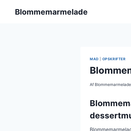
Fortsæt
Blommemarmelade
til
indhold
MAD
|
OPSKRIFTER
Blommema
Af
Blommemarmelad
Blommema
dessertm
Blommemarmelade