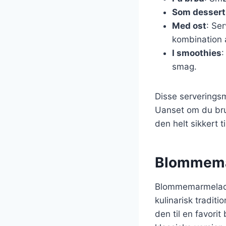
Som dessert
Med ost
: Se
kombination 
I smoothies
:
smag.
Disse serverings
Uanset om du bru
den helt sikkert t
Blommemar
Blommemarmelade 
kulinarisk traditi
den til en favor