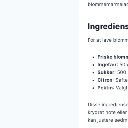
blommemarmelade e
Ingredien
For at lave blom
Friske blom
Ingefær
: 50 
Sukker
: 500 
Citron
: Safte
Pektin
: Valg
Disse ingrediense
krydret note eller
kan justere sødm