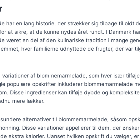
r
ar en lang historie, der strækker sig tilbage til oldtid
for at sikre, at de kunne nydes året rundt. I Danmark ha
været en del af den kulinariske tradition i mange gen
hjemmet, hvor familierne udnyttede de frugter, der var ti
 variationer af blommemarmelade, som hver især tilføj
le populære opskrifter inkluderer blommemarmelade med
om. Disse ingredienser kan tilføje dybde og kompleksite
endnu mere lækker.
å sundere alternativer til blommemarmelade, såsom opsk
honning. Disse variationer appellerer til dem, der ønske
 ekstra kalorier. Uanset hvilken opskrift du vælger, er