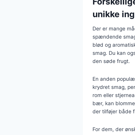
Forskelli
unikke in
Der er mange måd
spændende smags
blød og aromatis
smag. Du kan også
den søde frugt.
En anden populær
krydret smag, per
rom eller stjerne
bær, kan blomme
der tilføjer både
For dem, der øns