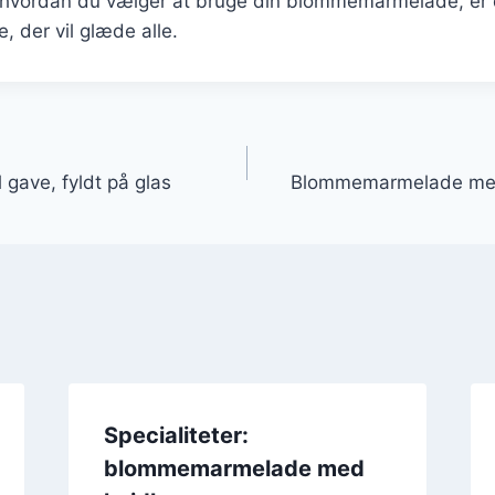
hvordan du vælger at bruge din blommemarmelade, er 
e, der vil glæde alle.
gation
gave, fyldt på glas
Blommemarmelade med
Specialiteter:
blommemarmelade med