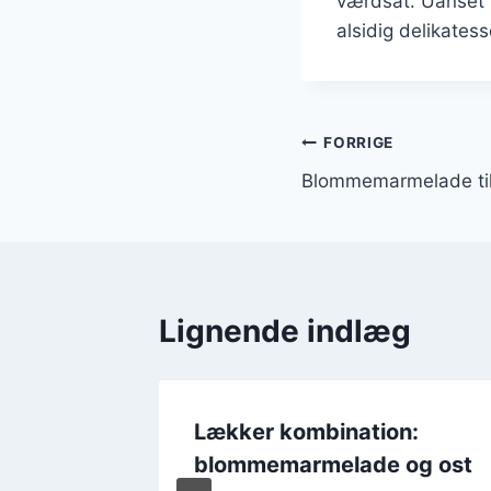
værdsat. Uanset 
alsidig delikatess
Indlægsnavi
FORRIGE
Blommemarmelade til 
Lignende indlæg
 og
Lækker kombination:
wich
blommemarmelade og ost