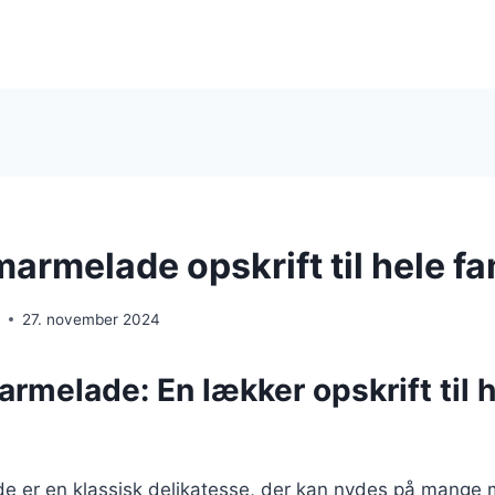
rmelade opskrift til hele fa
e
27. november 2024
melade: En lækker opskrift til h
er en klassisk delikatesse, der kan nydes på mange