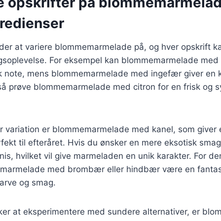
ge opskrifter på blommemarmela
gredienser
er at variere blommemarmelade på, og hver opskrift ka
oplevelse. For eksempel kan blommemarmelade med van
k note, mens blommemarmelade med ingefær giver en k
 prøve blommemarmelade med citron for en frisk og syrl
 variation er blommemarmelade med kanel, som giver e
fekt til efteråret. Hvis du ønsker en mere eksotisk smag,
anis, hvilket vil give marmeladen en unik karakter. For de
marmelade med brombær eller hindbær være en fantast
 farve og smag.
ker at eksperimentere med sundere alternativer, er b