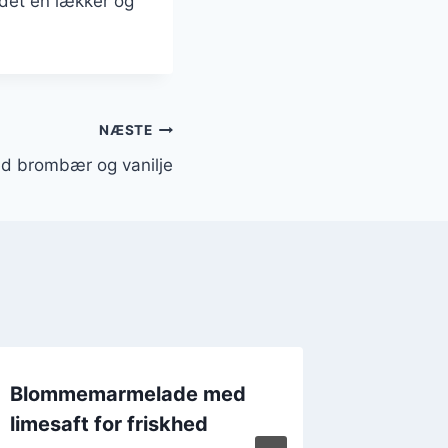
det en lækker og
NÆSTE
 brombær og vanilje
Blommemarmelade med
Chokol
limesaft for friskhed
blomme