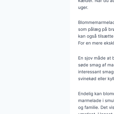
kælder. Når du åb
uger.
Blommemarmelade 
som pålæg på brød
kan også tilsætte
For en mere eksk
En sjov måde at b
søde smag af marm
interessant smag
svinekød eller kyl
Endelig kan blo
marmelade i smuk
og familie. Det vi