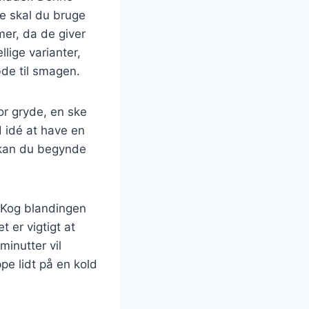
de skal du bruge
mer, da de giver
ige varianter,
bde til smagen.
tor gryde, en ske
d idé at have en
, kan du begynde
 Kog blandingen
 er vigtigt at
minutter vil
e lidt på en kold