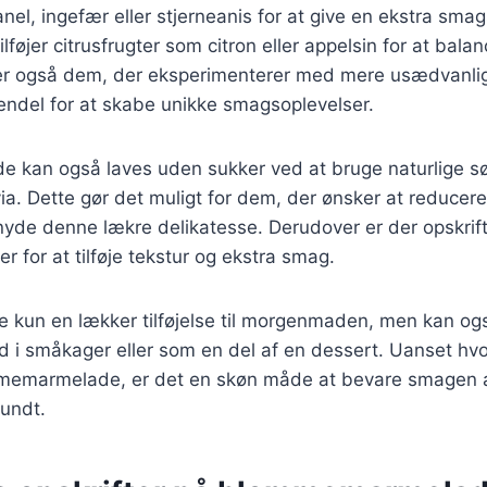
nel, ingefær eller stjerneanis for at give en ekstra sma
ilføjer citrusfrugter som citron eller appelsin for at bal
r også dem, der eksperimenterer med mere usædvanlig
avendel for at skabe unikke smagsoplevelser.
kan også laves uden sukker ved at bruge naturlige s
via. Dette gør det muligt for dem, der ønsker at reducer
nyde denne lækre delikatesse. Derudover er der opskrift
er for at tilføje tekstur og ekstra smag.
e kun en lækker tilføjelse til morgenmaden, men kan og
d i småkager eller som en del af en dessert. Uanset hv
mmemarmelade, er det en skøn måde at bevare smagen
rundt.