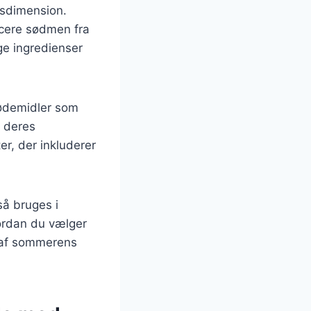
gsdimension.
ancere sødmen fra
e ingredienser
ødemidler som
e deres
er, der inkluderer
så bruges i
ordan du vælger
 af sommerens