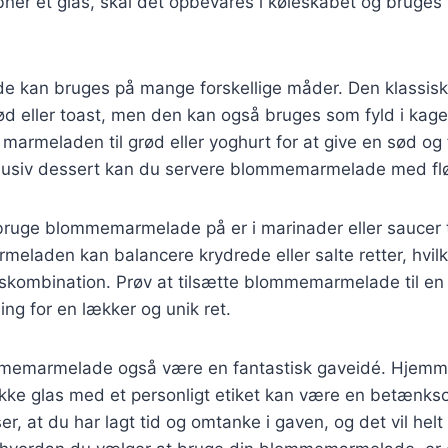
ner et glas, skal det opbevares i køleskabet og bruges 
kan bruges på mange forskellige måder. Den klassisk
 eller toast, men den kan også bruges som fyld i kager
 marmeladen til grød eller yoghurt for at give en sød og
lusiv dessert kan du servere blommemarmelade med flø
ruge blommemarmelade på er i marinader eller saucer ti
eladen kan balancere krydrede eller salte retter, hvilk
skombination. Prøv at tilsætte blommemarmelade til en 
ling for en lækker og unik ret.
mmemarmelade også være en fantastisk gaveidé. Hjemm
ke glas med et personligt etiket kan være en betænkso
ser, at du har lagt tid og omtanke i gaven, og det vil helt 