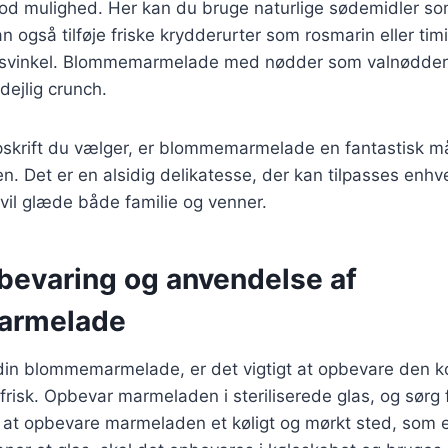
od mulighed. Her kan du bruge naturlige sødemidler so
 også tilføje friske krydderurter som rosmarin eller timi
gsvinkel. Blommemarmelade med nødder som valnødder 
dejlig crunch.
pskrift du vælger, er blommemarmelade en fantastisk m
en. Det er en alsidig delikatesse, der kan tilpasses enh
 vil glæde både familie og venner.
pbevaring og anvendelse af
armelade
din blommemarmelade, er det vigtigt at opbevare den kor
 frisk. Opbevar marmeladen i steriliserede glas, og sørg
 at opbevare marmeladen et køligt og mørkt sted, som e