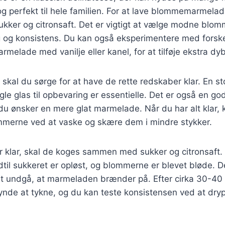
 og perfekt til hele familien. For at lave blommemarmela
ukker og citronsaft. Det er vigtigt at vælge modne blom
og konsistens. Du kan også eksperimentere med forskell
lade med vanilje eller kanel, for at tilføje ekstra dy
, skal du sørge for at have de rette redskaber klar. En s
gle glas til opbevaring er essentielle. Det er også en go
 du ønsker en mere glat marmelade. Når du har alt klar
mmerne ved at vaske og skære dem i mindre stykker.
 klar, skal de koges sammen med sukker og citronsaft.
dtil sukkeret er opløst, og blommerne er blevet bløde. Det
 at undgå, at marmeladen brænder på. Efter cirka 30-40 
de at tykne, og du kan teste konsistensen ved at drypp