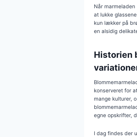
Når marmeladen h
at lukke glassene
kun lækker på brø
en alsidig delikat
Historien
variatione
Blommemarmelade h
konserveret for a
mange kulturer, o
blommemarmelade 
egne opskrifter, 
I dag findes der 