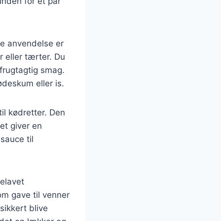
inden for et par
e anvendelse er
 eller tærter. Du
 frugtagtig smag.
deskum eller is.
l kødretter. Den
et giver en
sauce til
elavet
m gave til venner
sikkert blive