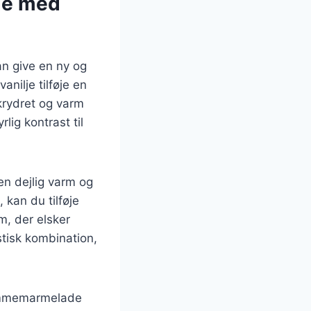
de med
n give en ny og
ilje tilføje en
rydret og varm
ig kontrast til
n dejlig varm og
 kan du tilføje
m, der elsker
isk kombination,
lommemarmelade