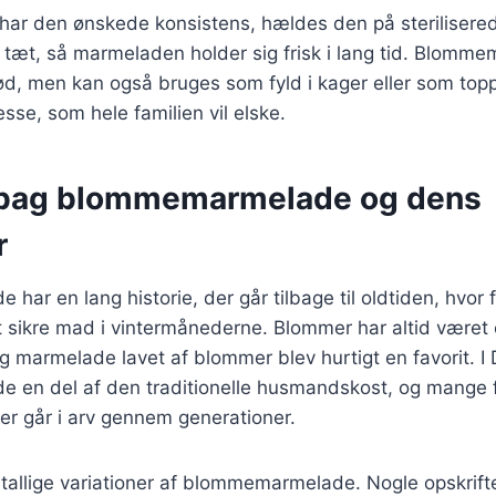
ar den ønskede konsistens, hældes den på steriliserede
 tæt, så marmeladen holder sig frisk i lang tid. Blomm
d, men kan også bruges som fyld i kager eller som toppi
esse, som hele familien vil elske.
 bag blommemarmelade og dens
r
ar en lang historie, der går tilbage til oldtiden, hvor f
t sikre mad i vintermånederne. Blommer har altid været 
g marmelade lavet af blommer blev hurtigt en favorit. I
en del af den traditionelle husmandskost, og mange f
der går i arv gennem generationer.
utallige variationer af blommemarmelade. Nogle opskrifte