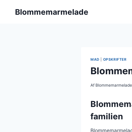
Fortsæt
Blommemarmelade
til
indhold
MAD
|
OPSKRIFTER
Blommema
Af
Blommemarmelad
Blommemar
familien
Blommemarmelade 