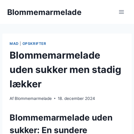
Fortsæt
Blommemarmelade
til
indhold
MAD
|
OPSKRIFTER
Blommemarmelade
uden sukker men stadig
lækker
Af
Blommemarmelade
18. december 2024
Blommemarmelade uden
sukker: En sundere