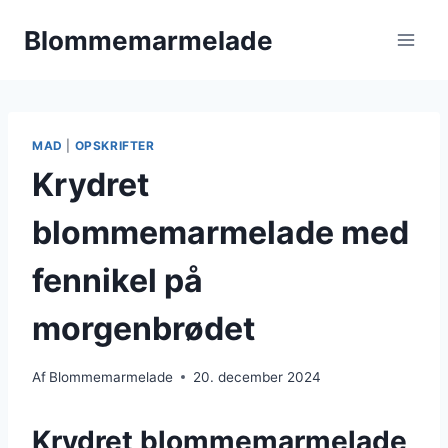
Fortsæt
Blommemarmelade
til
indhold
MAD
|
OPSKRIFTER
Krydret
blommemarmelade med
fennikel på
morgenbrødet
Af
Blommemarmelade
20. december 2024
Krydret blommemarmelade