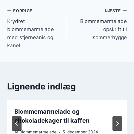
Indlægsnavigation
FORRIGE
NÆSTE
Krydret
Blommemarmelade
blommemarmelade
opskrift til
med stjerneanis og
sommerhygge
kanel
Lignende indlæg
Blommemarmelade og
chokoladekager til kaffen
Af
Blommemarmelade
5. december 2024