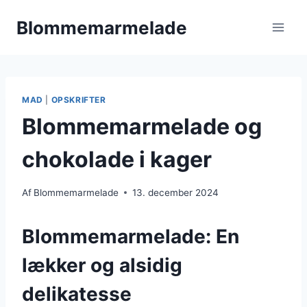
Fortsæt
Blommemarmelade
til
indhold
MAD
|
OPSKRIFTER
Blommemarmelade og
chokolade i kager
Af
Blommemarmelade
13. december 2024
Blommemarmelade: En
lækker og alsidig
delikatesse