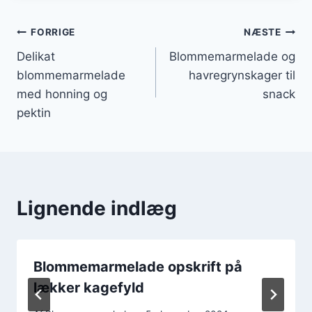
Indlægsnavigation
FORRIGE
NÆSTE
Delikat
Blommemarmelade og
blommemarmelade
havregrynskager til
med honning og
snack
pektin
Lignende indlæg
Blommemarmelade opskrift på
lækker kagefyld