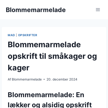
Fortsæt
Blommemarmelade
til
indhold
MAD
|
OPSKRIFTER
Blommemarmelade
opskrift til småkager og
kager
Af
Blommemarmelade
20. december 2024
Blommemarmelade: En
lækker og alsidig opskrift