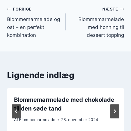
Indlægsnavigation
FORRIGE
NÆSTE
Blommemarmelade og
Blommemarmelade
ost – en perfekt
med honning til
kombination
dessert topping
Lignende indlæg
Blommemarmelade med chokolade
til den søde tand
Af
Blommemarmelade
28. november 2024