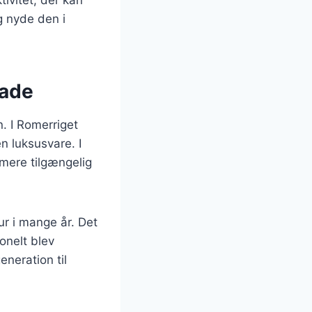
g nyde den i
lade
n. I Romerriget
n luksusvare. I
mere tilgængelig
r i mange år. Det
onelt blev
neration til