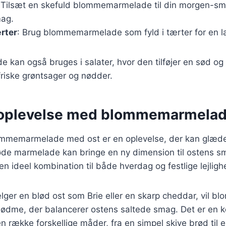
 Tilsæt en skefuld blommemarmelade til din morgen-smo
ag.
ærter
: Brug blommemarmelade som fyld i tærter for en l
an også bruges i salater, hvor den tilføjer en sød og 
riske grøntsager og nødder.
oplevelse med blommemarmelad
ommemarmelade med ost er en oplevelse, der kan glæd
de marmelade kan bringe en ny dimension til ostens sm
l en ideel kombination til både hverdag og festlige lejligh
ger en blød ost som Brie eller en skarp cheddar, vil 
 sødme, der balancerer ostens saltede smag. Det er en 
n række forskellige måder, fra en simpel skive brød til