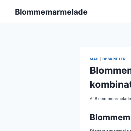
Fortsæt
Blommemarmelade
til
indhold
MAD
|
OPSKRIFTER
Blommema
kombina
Af
Blommemarmelad
Blommemar