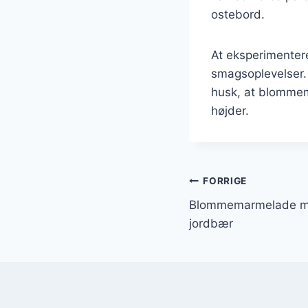
ostebord.
At eksperimenter
smagsoplevelser.
husk, at blommema
højder.
Indlægsnavi
FORRIGE
Blommemarmelade m
jordbær