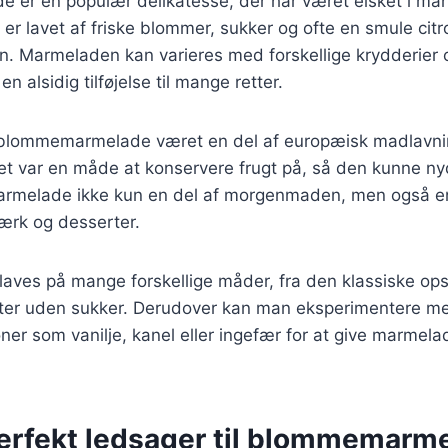
er en populær delikatesse, der har været elsket i mang
er lavet af friske blommer, sukker og ofte en smule citro
. Marmeladen kan varieres med forskellige krydderier o
 en alsidig tilføjelse til mange retter.
r blommemarmelade været en del af europæisk madlavni
t var en måde at konservere frugt på, så den kunne nyd
rmelade ikke kun en del af morgenmaden, men også e
ærk og desserter.
aves på mange forskellige måder, fra den klassiske ops
anter uden sukker. Derudover kan man eksperimentere m
r som vanilje, kanel eller ingefær for at give marmela
perfekt ledsager til blommemarm