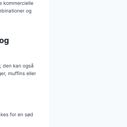
e kommercielle
mbinationer og
 og
; den kan også
er, muffins eller
kes for en sød