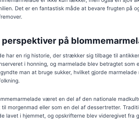
milien. Det er en fantastisk måde at bevare frugten på o
remover.
e perspektiver på blommemarme
ar en rig historie, der strækker sig tilbage til antikke
onserveret i honning, og marmelade blev betragtet som e
gyndte man at bruge sukker, hvilket gjorde marmelade 
olkning.
ommemarmelade været en del af den nationale madkultu
t til morgenmad eller som en del af dessertretter. Traditi
avet i hjemmet, og opskrifterne blev videregivet fra ge