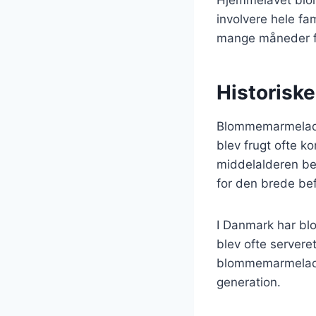
involvere hele fa
mange måneder f
Historisk
Blommemarmelade h
blev frugt ofte k
middelalderen be
for den brede bef
I Danmark har bl
blev ofte servere
blommemarmelade l
generation.