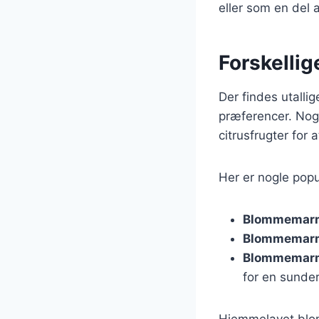
eller som en del 
Forskelli
Der findes utalli
præferencer. Nogl
citrusfrugter for
Her er nogle pop
Blommemarm
Blommemarm
Blommemarm
for en sunder
Hjemmelavet blom