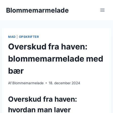
Fortsæt
Blommemarmelade
til
indhold
MAD
|
OPSKRIFTER
Overskud fra haven:
blommemarmelade med
bær
Af
Blommemarmelade
18. december 2024
Overskud fra haven:
hvordan man laver