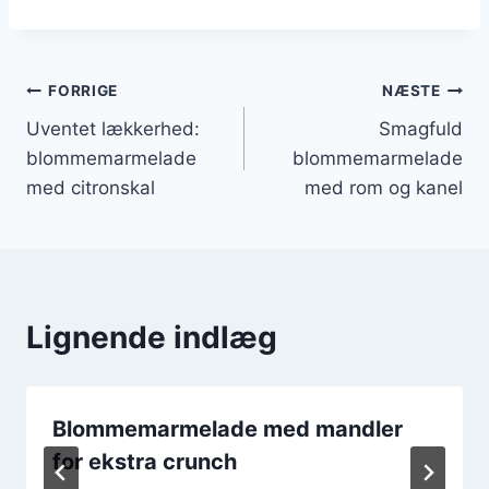
Indlægsnavigation
FORRIGE
NÆSTE
Uventet lækkerhed:
Smagfuld
blommemarmelade
blommemarmelade
med citronskal
med rom og kanel
Lignende indlæg
Blommemarmelade med mandler
for ekstra crunch