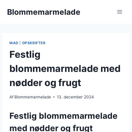
Fortsæt
Blommemarmelade
til
indhold
MAD
|
OPSKRIFTER
Festlig
blommemarmelade med
nødder og frugt
Af
Blommemarmelade
13. december 2024
Festlig blommemarmelade
med nødder og frugt