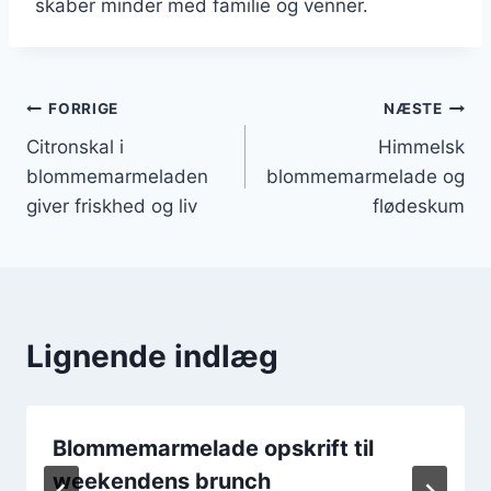
skaber minder med familie og venner.
Indlægsnavigation
FORRIGE
NÆSTE
Citronskal i
Himmelsk
blommemarmeladen
blommemarmelade og
giver friskhed og liv
flødeskum
Lignende indlæg
Blommemarmelade opskrift til
weekendens brunch